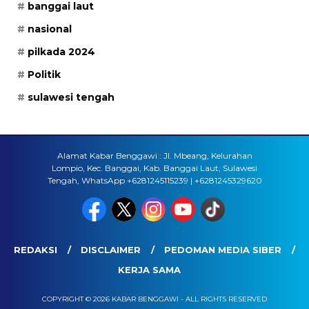
banggai laut
nasional
pilkada 2024
Politik
sulawesi tengah
Alamat Kabar Benggawi : Jl. Mbeang, Kelurahan
Lompio, Kec. Banggai, Kab. Banggai Laut, Sulawesi
Tengah, WhatsApp +6281245115239 | +6281245329620
REDAKSI
DISCLAIMER
PEDOMAN MEDIA SIBER
KERJA SAMA
COPYRIGHT © 2026 KABAR BENGGAWI - ALL RIGHTS RESERVED