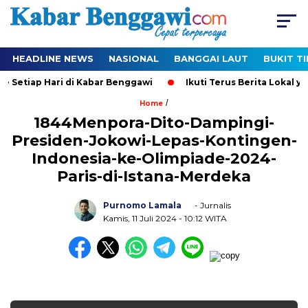
HEADLINE NEWS
NASIONAL
BANGGAI LAUT
BUKIT T
 Setiap Hari di Kabar Benggawi
Ikuti Terus Berita Lokal yan
/
Home
1844Menpora-Dito-Dampingi-
Presiden-Jokowi-Lepas-Kontingen-
Indonesia-ke-Olimpiade-2024-
Paris-di-Istana-Merdeka
Purnomo Lamala
- Jurnalis
Kamis, 11 Juli 2024
- 10:12 WITA