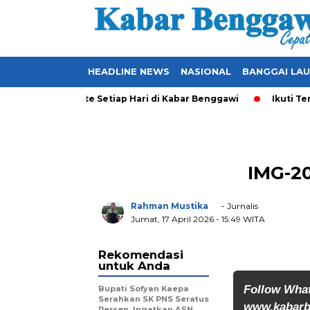
HEADLINE NEWS
NASIONAL
BANGGAI LA
l yang Ter-Update Setiap Hari di Kabar Benggawi
Ikuti Teru
IMG-2
Rahman Mustika
- Jurnalis
Jumat, 17 April 2026
- 15:49 WITA
Rekomendasi
untuk Anda
Follow Wha
Bupati Sofyan Kaepa
Serahkan SK PNS Seratus
www.kabarb
Persen, Ingatkan ASN