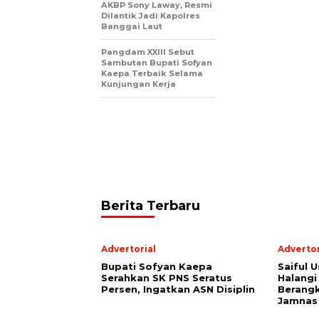
AKBP Sony Laway, Resmi
Dilantik Jadi Kapolres
Banggai Laut
Pangdam XXIII Sebut
Sambutan Bupati Sofyan
Kaepa Terbaik Selama
Kunjungan Kerja
Berita Terbaru
Advertorial
Advertor
Bupati Sofyan Kaepa
Saiful U
Serahkan SK PNS Seratus
Halangi
Persen, Ingatkan ASN Disiplin
Berang
Jamnas