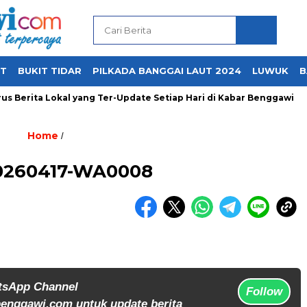
UT
BUKIT TIDAR
PILKADA BANGGAI LAUT 2024
LUWUK
B
s Berita Lokal yang Ter-Update Setiap Hari di Kabar Benggawi
Home
/
0260417-WA0008
tsApp Channel
Follow
enggawi.com untuk update berita