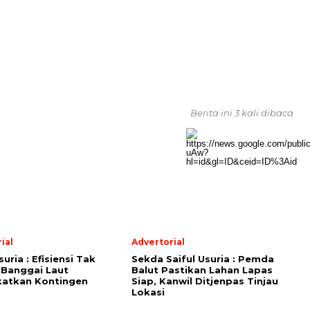
Berita ini 3 kali dibaca
ial
Advertorial
suria : Efisiensi Tak
Sekda Saiful Usuria : Pemda
 Banggai Laut
Balut Pastikan Lahan Lapas
katkan Kontingen
Siap, Kanwil Ditjenpas Tinjau
Lokasi