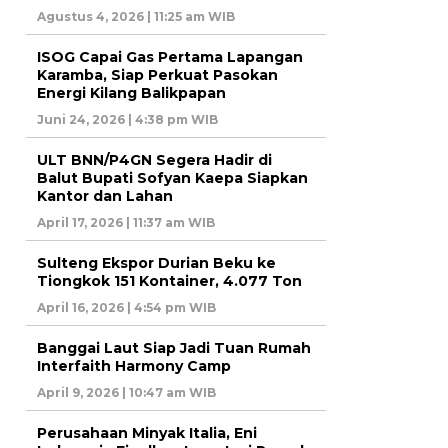
Agustus 4, 2026 | 11:25 am WIB
ISOG Capai Gas Pertama Lapangan
Karamba, Siap Perkuat Pasokan
Energi Kilang Balikpapan
Juni 24, 2026 | 4:38 pm WIB
ULT BNN/P4GN Segera Hadir di
Balut Bupati Sofyan Kaepa Siapkan
Kantor dan Lahan
April 17, 2026 | 11:37 am WIB
Sulteng Ekspor Durian Beku ke
Tiongkok 151 Kontainer, 4.077 Ton
April 16, 2026 | 4:54 pm WIB
Banggai Laut Siap Jadi Tuan Rumah
Interfaith Harmony Camp
April 9, 2026 | 10:47 am WIB
Perusahaan Minyak Italia, Eni