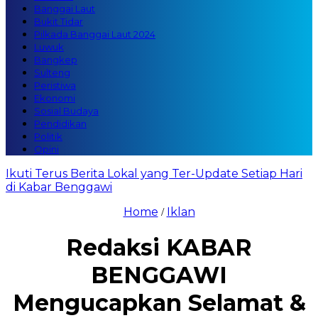
Banggai Laut
Bukit Tidar
Pilkada Banggai Laut 2024
Luwuk
Bangkep
Sulteng
Peristiwa
Ekonomi
Sosial Budaya
Pendidikan
Politik
Opini
Ikuti Terus Berita Lokal yang Ter-Update Setiap Hari
di Kabar Benggawi
Home
Iklan
/
Redaksi KABAR
BENGGAWI
Mengucapkan Selamat &