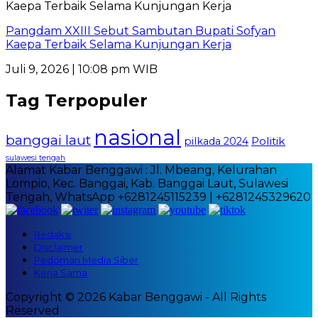
Pangdam XXIII Sebut Sambutan Bupati Sofyan
Kaepa Terbaik Selama Kunjungan Kerja
Juli 9, 2026 | 10:08 pm WIB
Tag Terpopuler
nasional
banggai laut
Politik
pilkada 2024
sulawesi tengah
Alamat Kabar Benggawi : Jl. Mbeang, Kelurahan
Lompio, Kec. Banggai, Kab. Banggai Laut, Sulawesi
Tengah, WhatsApp +6281245115239 | +6281245329620
Redaksi
Disclaimer
Pedoman Media Siber
Kerja Sama
Copyright © 2026 Kabar Benggawi - All Rights
Reserved