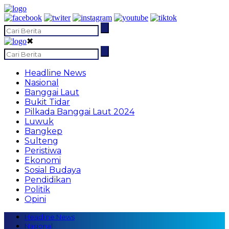
✖
Headline News
Nasional
Banggai Laut
Bukit Tidar
Pilkada Banggai Laut 2024
Luwuk
Bangkep
Sulteng
Peristiwa
Ekonomi
Sosial Budaya
Pendidikan
Politik
Opini
Headline News
Nasional