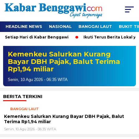
HEADLINE NEWS
NASIONAL
BANGGAI LAUT
BUKIT T
 Setiap Hari di Kabar Benggawi
Ikuti Terus Berita Lokal yan
Kemenkeu Salurkan Kurang
Bayar DBH Pajak, Balut Terima
Rp1,94 miliar
Senin, 10 Agu 2026 - 06:35 WITA
BERITA TERKINI
BANGGAI LAUT
Kemenkeu Salurkan Kurang Bayar DBH Pajak, Balut
Terima Rp1,94 miliar
Senin, 10 Agu 2026 - 06:35 WITA