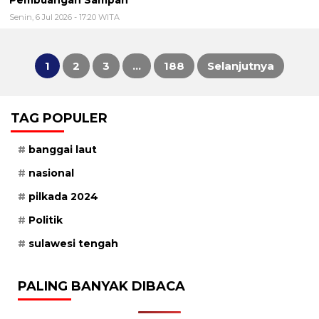
Senin, 6 Jul 2026 - 17:20 WITA
1
2
3
…
188
Selanjutnya
Paginasi
TAG POPULER
pos
banggai laut
nasional
pilkada 2024
Politik
sulawesi tengah
PALING BANYAK DIBACA