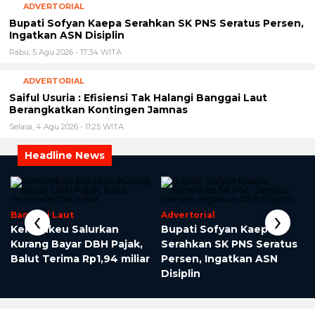
ADVERTORIAL
Bupati Sofyan Kaepa Serahkan SK PNS Seratus Persen,
Ingatkan ASN Disiplin
Rabu, 5 Agu 2026 - 17:34 WITA
ADVERTORIAL
Saiful Usuria : Efisiensi Tak Halangi Banggai Laut
Berangkatkan Kontingen Jamnas
Selasa, 4 Agu 2026 - 11:25 WITA
Headline News
‹
›
Banggai Laut
Advertorial
Kemenkeu Salurkan
Bupati Sofyan Kaepa
”
Kurang Bayar DBH Pajak,
Serahkan SK PNS Seratus
Balut Terima Rp1,94 miliar
Persen, Ingatkan ASN
Disiplin