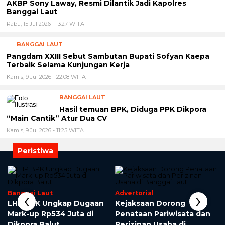
AKBP Sony Laway, Resmi Dilantik Jadi Kapolres
Banggai Laut
Rabu, 15 Jul 2026 - 13:27 WITA
BANGGAI LAUT
Pangdam XXIII Sebut Sambutan Bupati Sofyan Kaepa
Terbaik Selama Kunjungan Kerja
Kamis, 9 Jul 2026 - 22:08 WITA
BANGGAI LAUT
Hasil temuan BPK, Diduga PPK Dikpora
“Main Cantik” Atur Dua CV
Kamis, 9 Jul 2026 - 11:25 WITA
Peristiwa
‹
›
Banggai Laut
Advertorial
,
LHP BPK Ungkap Dugaan
Kejaksaan Dorong
Mark-up Rp534 Juta di
Penataan Pariwisata dan
i
Dikpora Balut
Perizinan Usaha di