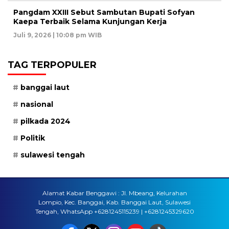
Pangdam XXIII Sebut Sambutan Bupati Sofyan
Kaepa Terbaik Selama Kunjungan Kerja
Juli 9, 2026 | 10:08 pm WIB
TAG TERPOPULER
banggai laut
nasional
pilkada 2024
Politik
sulawesi tengah
Alamat Kabar Benggawi : Jl. Mbeang, Kelurahan
Lompio, Kec. Banggai, Kab. Banggai Laut, Sulawesi
Tengah, WhatsApp +6281245115239 | +6281245329620