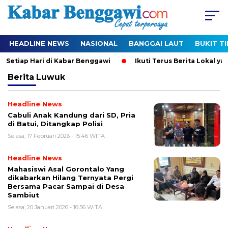
HEADLINE NEWS
NASIONAL
BANGGAI LAUT
BUKIT T
 Setiap Hari di Kabar Benggawi
Ikuti Terus Berita Lokal yan
Berita
Luwuk
Headline News
Cabuli Anak Kandung dari SD, Pria
di Batui, Ditangkap Polisi
Selasa, 17 Februari 2026 - 15:46 WITA
Headline News
Mahasiswi Asal Gorontalo Yang
dikabarkan Hilang Ternyata Pergi
Bersama Pacar Sampai di Desa
Sambiut
Selasa, 20 Januari 2026 - 16:56 WITA