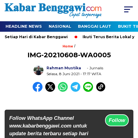
HEADLINE NEWS
NASIONAL
BANGGAI LAUT
BUKIT T
 Setiap Hari di Kabar Benggawi
Ikuti Terus Berita Lokal yan
/
Home
IMG-20210608-WA0005
Rahman Mustika
- Jurnalis
Selasa, 8 Juni 2021
- 17:17 WITA
Follow WhatsApp Channel
Follow
www.kabarbenggawi.com untuk
update berita terbaru setiap hari