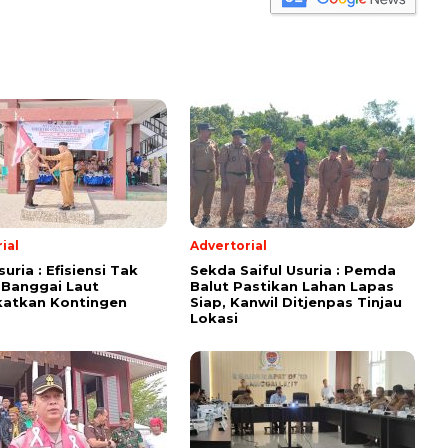
ial
Advertorial
suria : Efisiensi Tak
Sekda Saiful Usuria : Pemda
 Banggai Laut
Balut Pastikan Lahan Lapas
katkan Kontingen
Siap, Kanwil Ditjenpas Tinjau
Lokasi