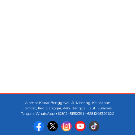
Alamat Kabar Benggawi : Jl. Mbeang, Kelurahan
Lompio, Kec. Banggai, Kab. Banggai Laut, Sulawesi
Tengah, WhatsApp +6281245115239 | +6281245329620