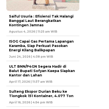
Saiful Usuria : Efisiensi Tak Halangi
Banggai Laut Berangkatkan
Kontingen Jamnas
Agustus 4, 2026 | 11:25 am WIB
ISOG Capai Gas Pertama Lapangan
Karamba, Siap Perkuat Pasokan
Energi Kilang Balikpapan
Juni 24, 2026 | 4:38 pm WIB
ULT BNN/P4GN Segera Hadir di
Balut Bupati Sofyan Kaepa Siapkan
Kantor dan Lahan
April 17, 2026 | 11:37 am WIB
Sulteng Ekspor Durian Beku ke
Tiongkok 151 Kontainer, 4.077 Ton
April 16, 2026 | 4:54 pm WIB