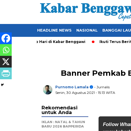
HEADLINE NEWS
NASIONAL
BANGGAI LA
er-Update Setiap Hari di Kabar Benggawi
Ikuti Terus Berita 
Banner Pemkab B
Purnomo Lamala
- Jurnalis
Senin, 30 Agustus 2021
- 15:13 WITA
Rekomendasi
untuk Anda
IKLAN : NATAL & TAHUN
Follow Wha
BARU 2026 BAPPERIDA