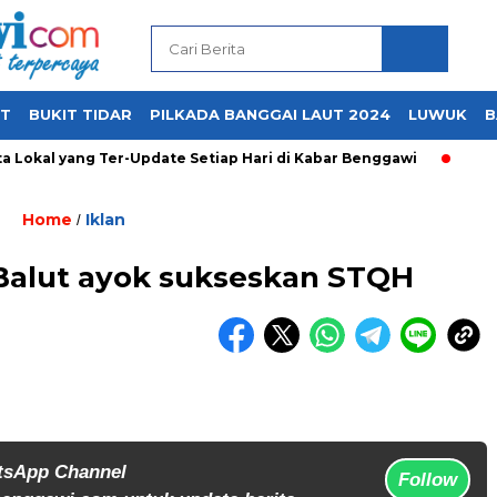
UT
BUKIT TIDAR
PILKADA BANGGAI LAUT 2024
LUWUK
B
Lokal yang Ter-Update Setiap Hari di Kabar Benggawi
Home
Iklan
/
alut ayok sukseskan STQH
tsApp Channel
Follow