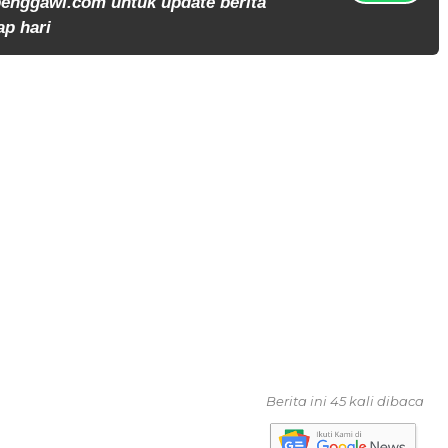
enggawi.com untuk update berita
ap hari
Berita ini 45 kali dibaca