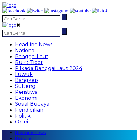
✖
Headline News
Nasional
Banggai Laut
Bukit Tidar
Pilkada Banggai Laut 2024
Luwuk
Bangkep
Sulteng
Peristiwa
Ekonomi
Sosial Budaya
Pendidikan
Politik
Opini
Headline News
Nasional