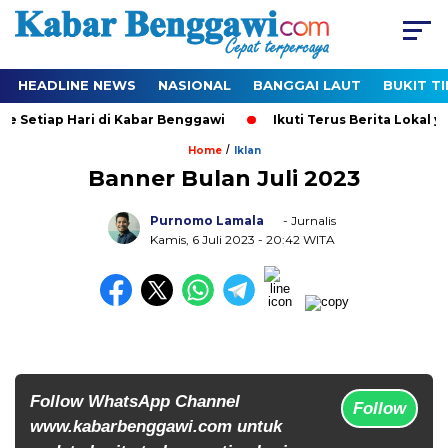
HEADLINE NEWS
NASIONAL
BANGGAI LAUT
BUKIT T
e Setiap Hari di Kabar Benggawi
Ikuti Terus Berita Lokal ya
/
Home
Iklan
Banner Bulan Juli 2023
Purnomo Lamala
- Jurnalis
Kamis, 6 Juli 2023
- 20:42 WITA
Follow WhatsApp Channel
Follow
www.kabarbenggawi.com untuk