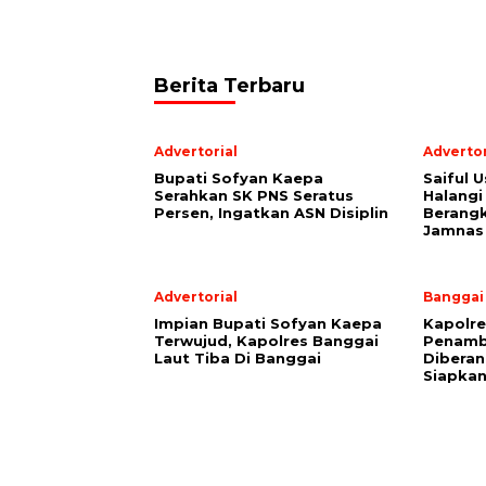
Berita Terbaru
Advertorial
Advertor
Bupati Sofyan Kaepa
Saiful U
Serahkan SK PNS Seratus
Halangi
Persen, Ingatkan ASN Disiplin
Berang
Jamnas
Advertorial
Banggai
Impian Bupati Sofyan Kaepa
Kapolre
Terwujud, Kapolres Banggai
Penamb
Laut Tiba Di Banggai
Diberan
Siapkan