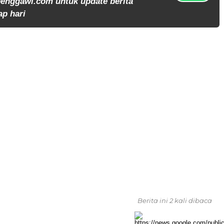
enggawi.com untuk update berita
ap hari
Berita ini 2 kali dibaca