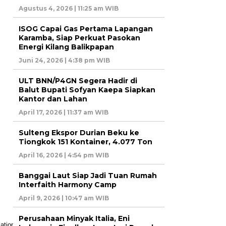
Agustus 4, 2026 | 11:25 am WIB
ISOG Capai Gas Pertama Lapangan
Karamba, Siap Perkuat Pasokan
Energi Kilang Balikpapan
Juni 24, 2026 | 4:38 pm WIB
ULT BNN/P4GN Segera Hadir di
Balut Bupati Sofyan Kaepa Siapkan
Kantor dan Lahan
April 17, 2026 | 11:37 am WIB
Sulteng Ekspor Durian Beku ke
Tiongkok 151 Kontainer, 4.077 Ton
April 16, 2026 | 4:54 pm WIB
Banggai Laut Siap Jadi Tuan Rumah
Interfaith Harmony Camp
April 9, 2026 | 10:47 am WIB
Perusahaan Minyak Italia, Eni