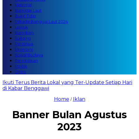
Nasional
Banggai Laut
Bukit Tidar
Pilkada Banggai Laut 2024
Luwuk
Bangkep
Sulteng
Peristiwa
Ekonomi
Sosial Budaya
Pendidikan
Politik
Opini
Ikuti Terus Berita Lokal yang Ter-Update Setiap Hari
di Kabar Benggawi
Home
Iklan
/
Banner Bulan Agustus
2023