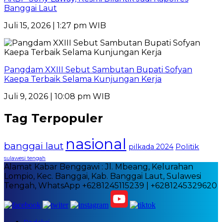
Banggai Laut
Juli 15, 2026 | 1:27 pm WIB
Pangdam XXIII Sebut Sambutan Bupati Sofyan
Kaepa Terbaik Selama Kunjungan Kerja
Juli 9, 2026 | 10:08 pm WIB
Tag Terpopuler
nasional
banggai laut
Politik
pilkada 2024
sulawesi tengah
Alamat Kabar Benggawi : Jl. Mbeang, Kelurahan
Lompio, Kec. Banggai, Kab. Banggai Laut, Sulawesi
Tengah, WhatsApp +6281245115239 | +6281245329620