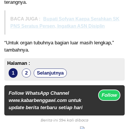
terangnya.
BACA JUGA :
Bupati Sofyan Kaepa Serahkan SK
PNS Seratus Persen, Ingatkan ASN Disiplin
“Untuk organ tubuhnya bagian luar masih lengkap,”
tambahnya.
Halaman :
1
2
Selanjutnya
Follow WhatsApp Channel
Follow
www.kabarbenggawi.com untuk
update berita terbaru setiap hari
Berita ini 594 kali dibaca