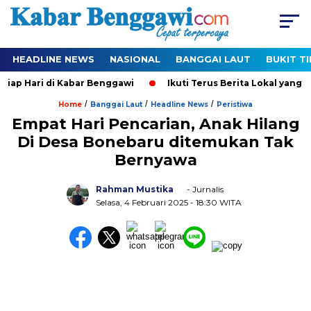
HEADLINE NEWS
NASIONAL
BANGGAI LAUT
BUKIT T
p Hari di Kabar Benggawi
Ikuti Terus Berita Lokal yang Ter-
/
/
/
Home
Banggai Laut
Headline News
Peristiwa
Empat Hari Pencarian, Anak Hilang
Di Desa Bonebaru ditemukan Tak
Bernyawa
Rahman Mustika
- Jurnalis
Selasa, 4 Februari 2025
- 18:30 WITA