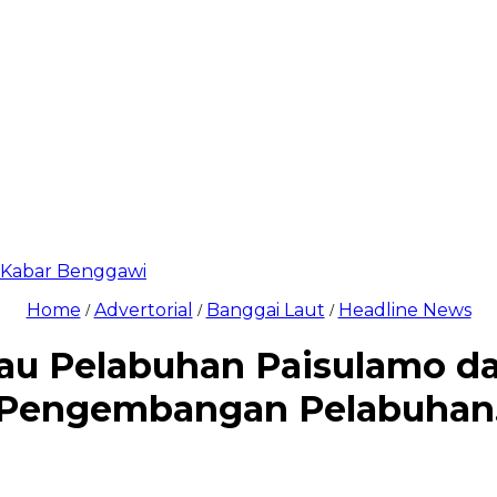
di Kabar Benggawi
Home
Advertorial
Banggai Laut
Headline News
/
/
/
au Pelabuhan Paisulamo da
Pengembangan Pelabuhan