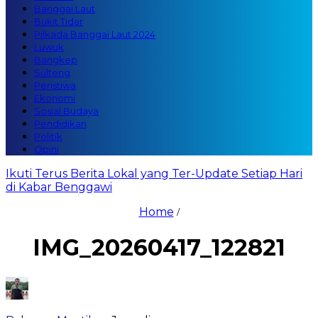
Banggai Laut
Bukit Tidar
Pilkada Banggai Laut 2024
Luwuk
Bangkep
Sulteng
Peristiwa
Ekonomi
Sosial Budaya
Pendidikan
Politik
Opini
Ikuti Terus Berita Lokal yang Ter-Update Setiap Hari
di Kabar Benggawi
Home
/
IMG_20260417_122821