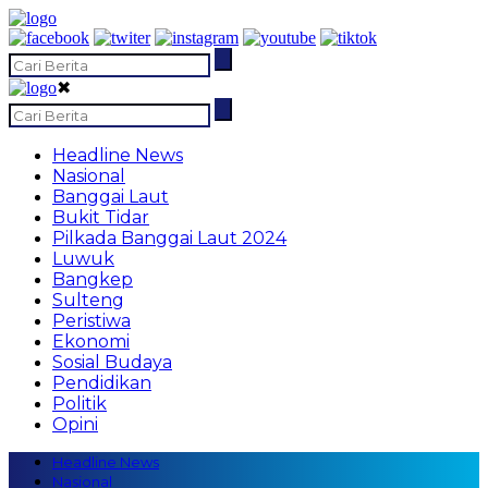
✖
Headline News
Nasional
Banggai Laut
Bukit Tidar
Pilkada Banggai Laut 2024
Luwuk
Bangkep
Sulteng
Peristiwa
Ekonomi
Sosial Budaya
Pendidikan
Politik
Opini
Headline News
Nasional