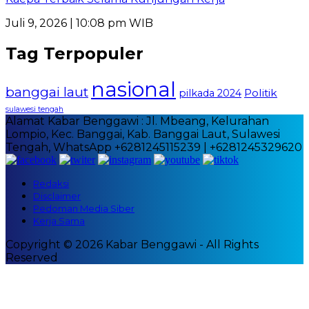
Juli 9, 2026 | 10:08 pm WIB
Tag Terpopuler
nasional
banggai laut
Politik
pilkada 2024
sulawesi tengah
Alamat Kabar Benggawi : Jl. Mbeang, Kelurahan
Lompio, Kec. Banggai, Kab. Banggai Laut, Sulawesi
Tengah, WhatsApp +6281245115239 | +6281245329620
Redaksi
Disclaimer
Pedoman Media Siber
Kerja Sama
Copyright © 2026 Kabar Benggawi - All Rights
Reserved