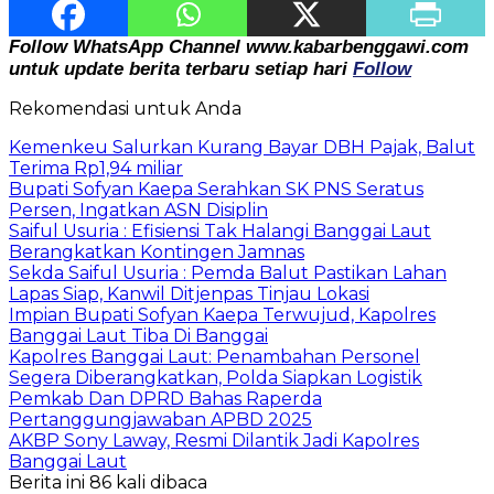
Follow WhatsApp Channel www.kabarbenggawi.com
untuk update berita terbaru setiap hari
Follow
Rekomendasi untuk Anda
Kemenkeu Salurkan Kurang Bayar DBH Pajak, Balut
Terima Rp1,94 miliar
Bupati Sofyan Kaepa Serahkan SK PNS Seratus
Persen, Ingatkan ASN Disiplin
Saiful Usuria : Efisiensi Tak Halangi Banggai Laut
Berangkatkan Kontingen Jamnas
Sekda Saiful Usuria : Pemda Balut Pastikan Lahan
Lapas Siap, Kanwil Ditjenpas Tinjau Lokasi
Impian Bupati Sofyan Kaepa Terwujud, Kapolres
Banggai Laut Tiba Di Banggai
Kapolres Banggai Laut: Penambahan Personel
Segera Diberangkatkan, Polda Siapkan Logistik
Pemkab Dan DPRD Bahas Raperda
Pertanggungjawaban APBD 2025
AKBP Sony Laway, Resmi Dilantik Jadi Kapolres
Banggai Laut
Berita ini 86 kali dibaca