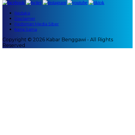
Redaksi
Disclaimer
Pedoman Media Siber
Kerja Sama
Copyright © 2026 Kabar Benggawi - All Rights
Reserved