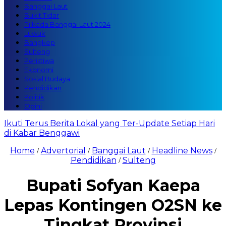
Banggai Laut
Bukit Tidar
Pilkada Banggai Laut 2024
Luwuk
Bangkep
Sulteng
Peristiwa
Ekonomi
Sosial Budaya
Pendidikan
Politik
Opini
Ikuti Terus Berita Lokal yang Ter-Update Setiap Hari
di Kabar Benggawi
Home
Advertorial
Banggai Laut
Headline News
/
/
/
/
Pendidikan
Sulteng
/
Bupati Sofyan Kaepa
Lepas Kontingen O2SN ke
Tingkat Provinsi