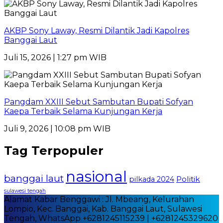
AKBP Sony Laway, Resmi Dilantik Jadi Kapolres
Banggai Laut
Juli 15, 2026 | 1:27 pm WIB
Pangdam XXIII Sebut Sambutan Bupati Sofyan
Kaepa Terbaik Selama Kunjungan Kerja
Juli 9, 2026 | 10:08 pm WIB
Tag Terpopuler
nasional
banggai laut
Politik
pilkada 2024
sulawesi tengah
Alamat Kabar Benggawi : Jl. Mbeang, Kelurahan
Lompio, Kec. Banggai, Kab. Banggai Laut, Sulawesi
Tengah, WhatsApp +6281245115239 | +6281245329620