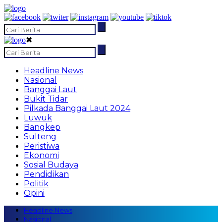
✖
Headline News
Nasional
Banggai Laut
Bukit Tidar
Pilkada Banggai Laut 2024
Luwuk
Bangkep
Sulteng
Peristiwa
Ekonomi
Sosial Budaya
Pendidikan
Politik
Opini
Headline News
Nasional