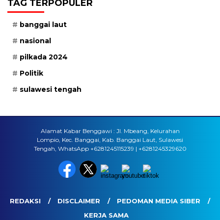
TAG TERPOPULER
banggai laut
nasional
pilkada 2024
Politik
sulawesi tengah
Alamat Kabar Benggawi : Jl. Mbeang, Kelurahan
Lompio, Kec. Banggai, Kab. Banggai Laut, Sulawesi
Tengah, WhatsApp +6281245115239 | +6281245329620
REDAKSI
DISCLAIMER
PEDOMAN MEDIA SIBER
KERJA SAMA