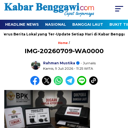
HEADLINE NEWS
NASIONAL
BANGGAI LAUT
BUKIT T
Terus Berita Lokal yang Ter-Update Setiap Hari di Kabar Benggawi
/
Home
IMG-20260709-WA0000
Rahman Mustika
- Jurnalis
Kamis, 9 Juli 2026
- 11:25 WITA