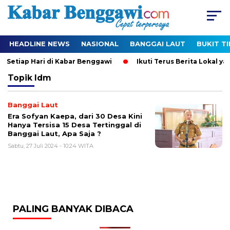
HEADLINE NEWS
NASIONAL
BANGGAI LAUT
BUKIT T
 Setiap Hari di Kabar Benggawi
Ikuti Terus Berita Lokal yan
Topik
Idm
Banggai Laut
Era Sofyan Kaepa, dari 30 Desa Kini
Hanya Tersisa 15 Desa Tertinggal di
Banggai Laut, Apa Saja ?
Sabtu, 27 Juli 2024 - 10:24 WITA
PALING BANYAK DIBACA