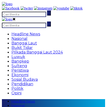
✖
Headline News
Nasional
Banggai Laut
Bukit Tidar
Pilkada Banggai Laut 2024
Luwuk
Bangkep
Sulteng
Peristiwa
Ekonomi
Sosial Budaya
Pendidikan
Politik
Opini
Headline News
Nasional