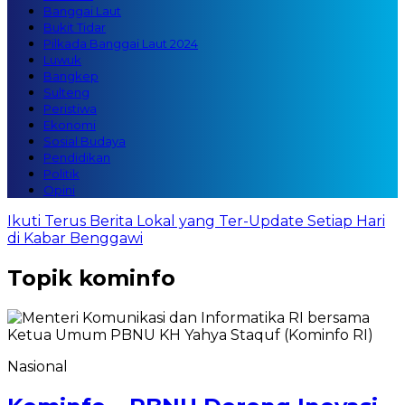
Banggai Laut
Bukit Tidar
Pilkada Banggai Laut 2024
Luwuk
Bangkep
Sulteng
Peristiwa
Ekonomi
Sosial Budaya
Pendidikan
Politik
Opini
Ikuti Terus Berita Lokal yang Ter-Update Setiap Hari
di Kabar Benggawi
Topik
kominfo
Nasional