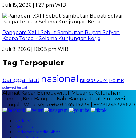
Juli 15, 2026 | 1:27 pm WIB
Pangdam XXIII Sebut Sambutan Bupati Sofyan
Kaepa Terbaik Selama Kunjungan Kerja
Juli 9, 2026 | 10:08 pm WIB
Tag Terpopuler
nasional
banggai laut
Politik
pilkada 2024
sulawesi tengah
Alamat Kabar Benggawi : Jl. Mbeang, Kelurahan
Lompio, Kec. Banggai, Kab. Banggai Laut, Sulawesi
Tengah, WhatsApp +6281245115239 | +6281245329620
Redaksi
Disclaimer
Pedoman Media Siber
Kerja Sama