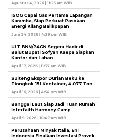
Agustus 4, 2026 | 11:25 am WIB
ISOG Capai Gas Pertama Lapangan
Karamba, Siap Perkuat Pasokan
Energi Kilang Balikpapan
Juni 24, 2026 | 4:38 pm WIB
ULT BNN/P4GN Segera Hadir di
Balut Bupati Sofyan Kaepa Siapkan
Kantor dan Lahan
April 17, 2026 | 11:37 am WIB
Sulteng Ekspor Durian Beku ke
Tiongkok 151 Kontainer, 4.077 Ton
April 16, 2026 | 4:54 pm WIB
Banggai Laut Siap Jadi Tuan Rumah
Interfaith Harmony Camp
April 9, 2026 | 10:47 am WIB
Perusahaan Minyak Italia, Eni
Indonesia Finalkan Investasi Proyek