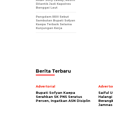
AKBP Sony Laway, Resmi
Dilantik Jadi Kapolres
Banggai Laut
Pangdam XXIII Sebut
Sambutan Bupati Sofyan
Kaepa Terbaik Selama
Kunjungan Kerja
Berita Terbaru
Advertorial
Advertor
Bupati Sofyan Kaepa
Saiful U
Serahkan SK PNS Seratus
Halangi
Persen, Ingatkan ASN Disiplin
Berang
Jamnas