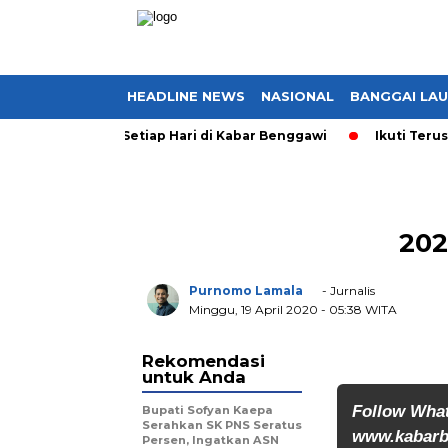
HEADLINE NEWS
NASIONAL
BANGGAI LA
yang Ter-Update Setiap Hari di Kabar Benggawi
Ikuti Terus B
202
Purnomo Lamala
- Jurnalis
Minggu, 19 April 2020
- 05:38 WITA
Rekomendasi
untuk Anda
Follow Wha
Bupati Sofyan Kaepa
Serahkan SK PNS Seratus
www.kabarb
Persen, Ingatkan ASN