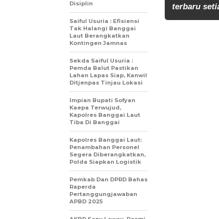
Disiplin
terbaru seti
Saiful Usuria : Efisiensi
Tak Halangi Banggai
Laut Berangkatkan
Kontingen Jamnas
Sekda Saiful Usuria :
Pemda Balut Pastikan
Lahan Lapas Siap, Kanwil
Ditjenpas Tinjau Lokasi
Impian Bupati Sofyan
Kaepa Terwujud,
Kapolres Banggai Laut
Tiba Di Banggai
Kapolres Banggai Laut:
Penambahan Personel
Segera Diberangkatkan,
Polda Siapkan Logistik
Pemkab Dan DPRD Bahas
Raperda
Pertanggungjawaban
APBD 2025