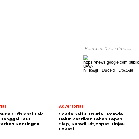
Berita ini 0 kali dibaca
ial
Advertorial
suria : Efisiensi Tak
Sekda Saiful Usuria : Pemda
 Banggai Laut
Balut Pastikan Lahan Lapas
katkan Kontingen
Siap, Kanwil Ditjenpas Tinjau
Lokasi