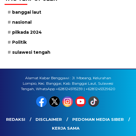
banggai laut
nasional
pilkada 2024
Politik
sulawesi tengah
Alamat Kabar Benggawi : Jl. Mbeang, Kelurahan
Lompio, Kec. Banggai, Kab. Banggai Laut, Sulawesi
Tengah, WhatsApp +6281245115239 | +6281245329620
REDAKSI
DISCLAIMER
PEDOMAN MEDIA SIBER
KERJA SAMA