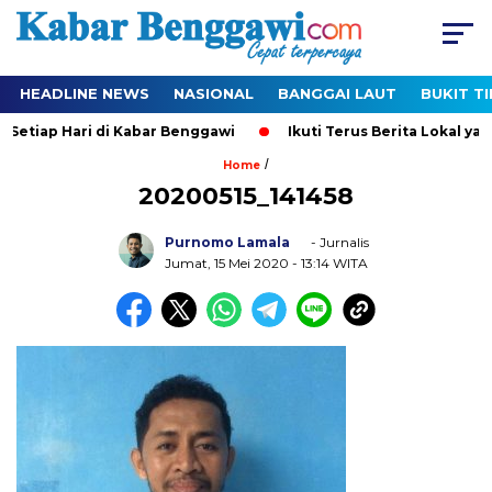
HEADLINE NEWS
NASIONAL
BANGGAI LAUT
BUKIT T
etiap Hari di Kabar Benggawi
Ikuti Terus Berita Lokal yang 
/
Home
20200515_141458
Purnomo Lamala
- Jurnalis
Jumat, 15 Mei 2020
- 13:14 WITA