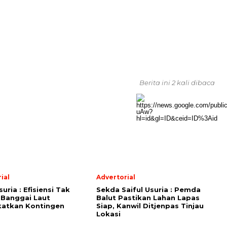
Berita ini 2 kali dibaca
ial
Advertorial
suria : Efisiensi Tak
Sekda Saiful Usuria : Pemda
 Banggai Laut
Balut Pastikan Lahan Lapas
katkan Kontingen
Siap, Kanwil Ditjenpas Tinjau
Lokasi