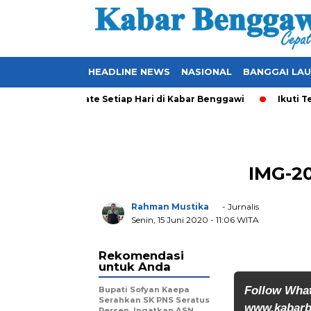
HEADLINE NEWS
NASIONAL
BANGGAI LA
kal yang Ter-Update Setiap Hari di Kabar Benggawi
Ikuti Ter
IMG-2
Rahman Mustika
- Jurnalis
Senin, 15 Juni 2020
- 11:06 WITA
Rekomendasi
untuk Anda
Follow Wha
Bupati Sofyan Kaepa
Serahkan SK PNS Seratus
www.kabarb
Persen, Ingatkan ASN