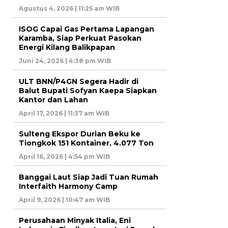
Agustus 4, 2026 | 11:25 am WIB
ISOG Capai Gas Pertama Lapangan
Karamba, Siap Perkuat Pasokan
Energi Kilang Balikpapan
Juni 24, 2026 | 4:38 pm WIB
ULT BNN/P4GN Segera Hadir di
Balut Bupati Sofyan Kaepa Siapkan
Kantor dan Lahan
April 17, 2026 | 11:37 am WIB
Sulteng Ekspor Durian Beku ke
Tiongkok 151 Kontainer, 4.077 Ton
April 16, 2026 | 4:54 pm WIB
Banggai Laut Siap Jadi Tuan Rumah
Interfaith Harmony Camp
April 9, 2026 | 10:47 am WIB
Perusahaan Minyak Italia, Eni