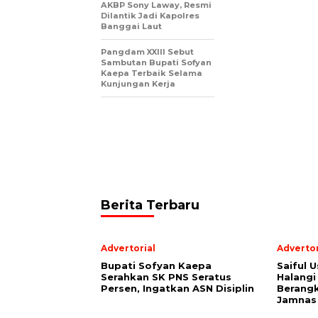
AKBP Sony Laway, Resmi
Dilantik Jadi Kapolres
Banggai Laut
Pangdam XXIII Sebut
Sambutan Bupati Sofyan
Kaepa Terbaik Selama
Kunjungan Kerja
Berita Terbaru
Advertorial
Advertor
Bupati Sofyan Kaepa
Saiful U
Serahkan SK PNS Seratus
Halangi
Persen, Ingatkan ASN Disiplin
Berang
Jamnas