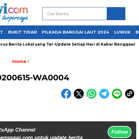
UT
BUKIT TIDAR
PILKADA BANGGAI LAUT 2024
LUWUK
B
us Berita Lokal yang Ter-Update Setiap Hari di Kabar Benggawi
Home
/
0200615-WA0004
tsApp Channel
Follow
enggawi.com untuk update berita