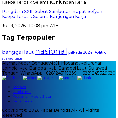
Pangdam XXIII Sebut Sambutan Bupati Sofyan
Kaepa Terbaik Selama Kunjungan Kerja
Juli 9, 2026 | 10:08 pm WIB
Tag Terpopuler
nasional
banggai laut
Politik
pilkada 2024
sulawesi tengah
Alamat Kabar Benggawi : Jl. Mbeang, Kelurahan
Lompio, Kec. Banggai, Kab. Banggai Laut, Sulawesi
Tengah, WhatsApp +6281245115239 | +6281245329620
Redaksi
Disclaimer
Pedoman Media Siber
Kerja Sama
Copyright © 2026 Kabar Benggawi - All Rights
Reserved