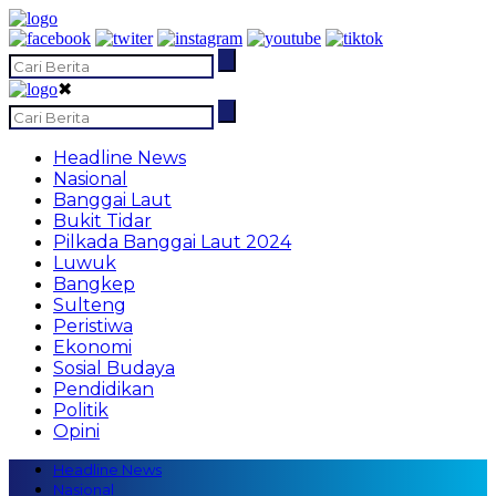
✖
Headline News
Nasional
Banggai Laut
Bukit Tidar
Pilkada Banggai Laut 2024
Luwuk
Bangkep
Sulteng
Peristiwa
Ekonomi
Sosial Budaya
Pendidikan
Politik
Opini
Headline News
Nasional