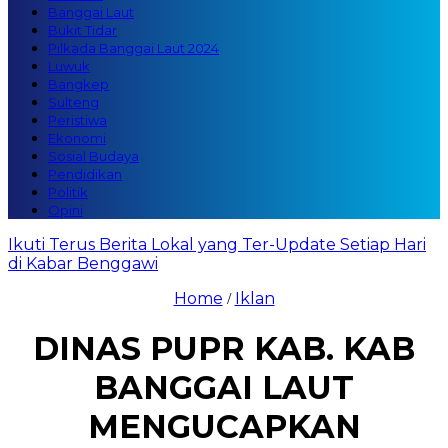
Banggai Laut
Bukit Tidar
Pilkada Banggai Laut 2024
Luwuk
Bangkep
Sulteng
Peristiwa
Ekonomi
Sosial Budaya
Pendidikan
Politik
Opini
Ikuti Terus Berita Lokal yang Ter-Update Setiap Hari
di Kabar Benggawi
Home
Iklan
/
DINAS PUPR KAB. KAB
BANGGAI LAUT
MENGUCAPKAN