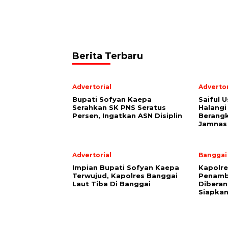
Berita Terbaru
Advertorial
Advertor
Bupati Sofyan Kaepa
Saiful U
Serahkan SK PNS Seratus
Halangi
Persen, Ingatkan ASN Disiplin
Berang
Jamnas
Advertorial
Banggai
Impian Bupati Sofyan Kaepa
Kapolre
Terwujud, Kapolres Banggai
Penamb
Laut Tiba Di Banggai
Diberan
Siapkan