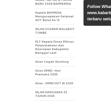
IKLAN : NATAL & TAHUN
BARU 2026 BAPPERIDA
Follow Wha
www.kabarb
Kepala BAPPEDA
Mengucapakan Selamat
terbaru seti
HUT Balut Ke 13
IKLAN UCAPAN MALABOT
TUMBE
PLT Kepala Dinas PDinas
Perpustakaan dan
Kearsipan Kabupaten
Banggai Laut
Iklan Cegah Stunting
Iklan DPRD : Hari
Pramuka 2025
Iklan : DPRD HUT RI 2025
IKLAN HARGANAS 32
TAHUN 2025