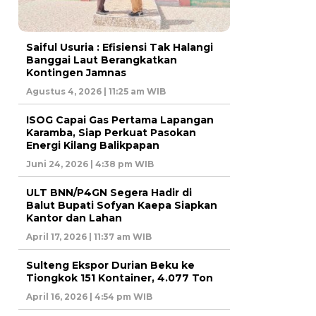
Saiful Usuria : Efisiensi Tak Halangi
Banggai Laut Berangkatkan
Kontingen Jamnas
Agustus 4, 2026 | 11:25 am WIB
ISOG Capai Gas Pertama Lapangan
Karamba, Siap Perkuat Pasokan
Energi Kilang Balikpapan
Juni 24, 2026 | 4:38 pm WIB
ULT BNN/P4GN Segera Hadir di
Balut Bupati Sofyan Kaepa Siapkan
Kantor dan Lahan
April 17, 2026 | 11:37 am WIB
Sulteng Ekspor Durian Beku ke
Tiongkok 151 Kontainer, 4.077 Ton
April 16, 2026 | 4:54 pm WIB