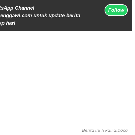
tsApp Channel
Follow
enggawi.com untuk update berita
ap hari
Berita ini 11 kali dibaca