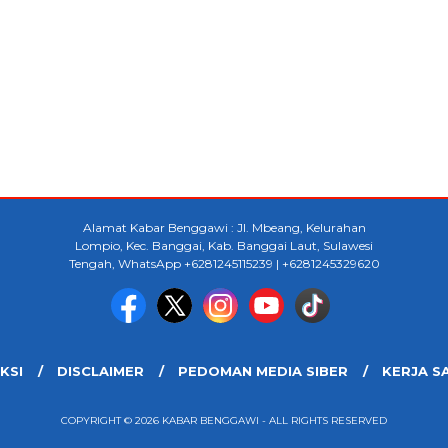
Alamat Kabar Benggawi : Jl. Mbeang, Kelurahan
Lompio, Kec. Banggai, Kab. Banggai Laut, Sulawesi
Tengah, WhatsApp +6281245115239 | +6281245329620
KSI
DISCLAIMER
PEDOMAN MEDIA SIBER
KERJA S
COPYRIGHT © 2026 KABAR BENGGAWI - ALL RIGHTS RESERVED