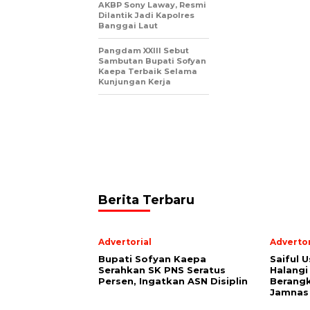
AKBP Sony Laway, Resmi
Dilantik Jadi Kapolres
Banggai Laut
Pangdam XXIII Sebut
Sambutan Bupati Sofyan
Kaepa Terbaik Selama
Kunjungan Kerja
Berita Terbaru
Advertorial
Advertor
Bupati Sofyan Kaepa
Saiful U
Serahkan SK PNS Seratus
Halangi
Persen, Ingatkan ASN Disiplin
Berang
Jamnas