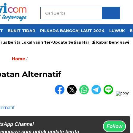
UT
BUKIT TIDAR
PILKADA BANGGAI LAUT 2024
LUWUK
B
us Berita Lokal yang Ter-Update Setiap Hari di Kabar Benggawi
Home
/
atan Alternatif
tsApp Channel
Follow
enggawi.com untuk update berita