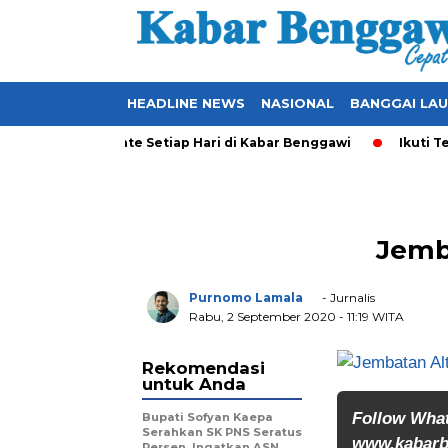
HEADLINE NEWS
NASIONAL
BANGGAI LA
kal yang Ter-Update Setiap Hari di Kabar Benggawi
Ikuti Ter
Jemb
Purnomo Lamala
- Jurnalis
Rabu, 2 September 2020
- 11:19 WITA
Rekomendasi
untuk Anda
Follow Wha
Bupati Sofyan Kaepa
Serahkan SK PNS Seratus
www.kabarb
Persen, Ingatkan ASN