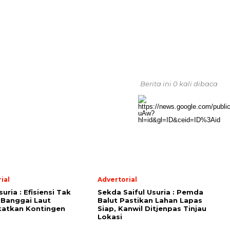
Berita ini 0 kali dibaca
ial
Advertorial
suria : Efisiensi Tak
Sekda Saiful Usuria : Pemda
 Banggai Laut
Balut Pastikan Lahan Lapas
katkan Kontingen
Siap, Kanwil Ditjenpas Tinjau
Lokasi