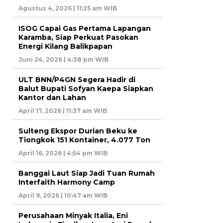
Agustus 4, 2026 | 11:25 am WIB
ISOG Capai Gas Pertama Lapangan
Karamba, Siap Perkuat Pasokan
Energi Kilang Balikpapan
Juni 24, 2026 | 4:38 pm WIB
ULT BNN/P4GN Segera Hadir di
Balut Bupati Sofyan Kaepa Siapkan
Kantor dan Lahan
April 17, 2026 | 11:37 am WIB
Sulteng Ekspor Durian Beku ke
Tiongkok 151 Kontainer, 4.077 Ton
April 16, 2026 | 4:54 pm WIB
Banggai Laut Siap Jadi Tuan Rumah
Interfaith Harmony Camp
April 9, 2026 | 10:47 am WIB
Perusahaan Minyak Italia, Eni