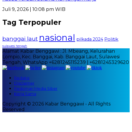
Juli 9, 2026 | 10:08 pm WIB
Tag Terpopuler
nasional
banggai laut
Politik
pilkada 2024
sulawesi tengah
Alamat Kabar Benggawi : Jl. Mbeang, Kelurahan
Lompio, Kec. Banggai, Kab. Banggai Laut, Sulawesi
Tengah, WhatsApp +6281245115239 | +6281245329620
Redaksi
Disclaimer
Pedoman Media Siber
Kerja Sama
Copyright © 2026 Kabar Benggawi - All Rights
Reserved