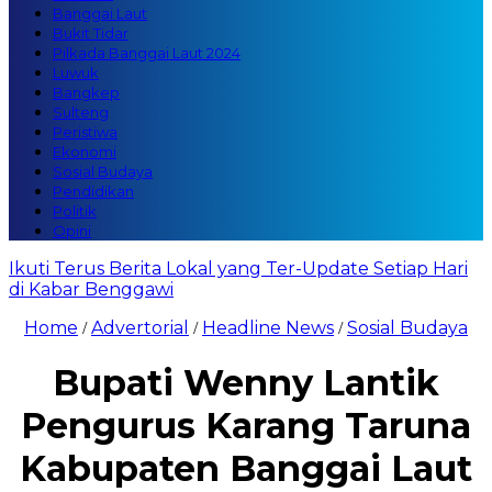
Banggai Laut
Bukit Tidar
Pilkada Banggai Laut 2024
Luwuk
Bangkep
Sulteng
Peristiwa
Ekonomi
Sosial Budaya
Pendidikan
Politik
Opini
Ikuti Terus Berita Lokal yang Ter-Update Setiap Hari
di Kabar Benggawi
Home
Advertorial
Headline News
Sosial Budaya
/
/
/
Bupati Wenny Lantik
Pengurus Karang Taruna
Kabupaten Banggai Laut