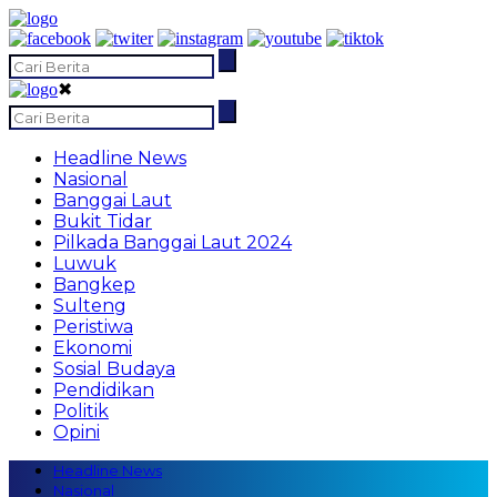
✖
Headline News
Nasional
Banggai Laut
Bukit Tidar
Pilkada Banggai Laut 2024
Luwuk
Bangkep
Sulteng
Peristiwa
Ekonomi
Sosial Budaya
Pendidikan
Politik
Opini
Headline News
Nasional