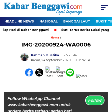
HEADLINE NEWS
NASIONAL
BANGGAI LAUT
BUKIT T
iap Hari di Kabar Benggawi
Ikuti Terus Berita Lokal yang Te
/
Home
IMG-20200924-WA0006
Rahman Mustika
- Jurnalis
Kamis, 24 September 2020
- 10:03 WITA
Follow WhatsApp Channel
Follow
www.kabarbenggawi.com untuk
update berita terbaru setiap hari