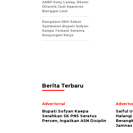
AKBP Sony Laway, Resmi
Dilantik Jadi Kapolres
Banggai Laut
Pangdam XXIII Sebut
Sambutan Bupati Sofyan
Kaepa Terbaik Selama
Kunjungan Kerja
Berita Terbaru
Advertorial
Advertor
Bupati Sofyan Kaepa
Saiful U
Serahkan SK PNS Seratus
Halangi
Persen, Ingatkan ASN Disiplin
Berang
Jamnas