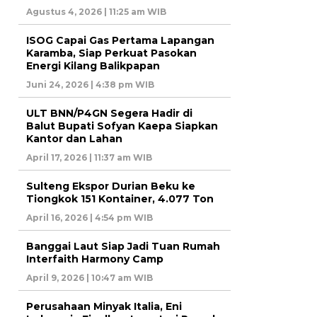
Agustus 4, 2026 | 11:25 am WIB
ISOG Capai Gas Pertama Lapangan
Karamba, Siap Perkuat Pasokan
Energi Kilang Balikpapan
Juni 24, 2026 | 4:38 pm WIB
ULT BNN/P4GN Segera Hadir di
Balut Bupati Sofyan Kaepa Siapkan
Kantor dan Lahan
April 17, 2026 | 11:37 am WIB
Sulteng Ekspor Durian Beku ke
Tiongkok 151 Kontainer, 4.077 Ton
April 16, 2026 | 4:54 pm WIB
Banggai Laut Siap Jadi Tuan Rumah
Interfaith Harmony Camp
April 9, 2026 | 10:47 am WIB
Perusahaan Minyak Italia, Eni