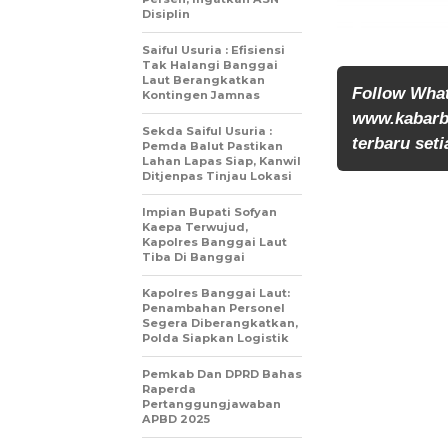
Disiplin
Saiful Usuria : Efisiensi
Tak Halangi Banggai
Laut Berangkatkan
Follow Wha
Kontingen Jamnas
www.kabarb
Sekda Saiful Usuria :
terbaru seti
Pemda Balut Pastikan
Lahan Lapas Siap, Kanwil
Ditjenpas Tinjau Lokasi
Impian Bupati Sofyan
Kaepa Terwujud,
Kapolres Banggai Laut
Tiba Di Banggai
Kapolres Banggai Laut:
Penambahan Personel
Segera Diberangkatkan,
Polda Siapkan Logistik
Pemkab Dan DPRD Bahas
Raperda
Pertanggungjawaban
APBD 2025