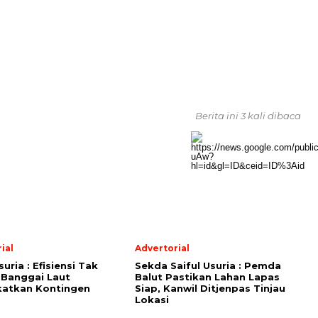
Berita ini 3 kali dibaca
ial
Advertorial
suria : Efisiensi Tak
Sekda Saiful Usuria : Pemda
 Banggai Laut
Balut Pastikan Lahan Lapas
katkan Kontingen
Siap, Kanwil Ditjenpas Tinjau
Lokasi