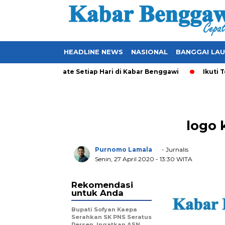
HEADLINE NEWS
NASIONAL
BANGGAI LA
kal yang Ter-Update Setiap Hari di Kabar Benggawi
Ikuti Ter
logo 
Purnomo Lamala
- Jurnalis
Senin, 27 April 2020
- 13:30 WITA
Rekomendasi
untuk Anda
Bupati Sofyan Kaepa
Serahkan SK PNS Seratus
Persen, Ingatkan ASN