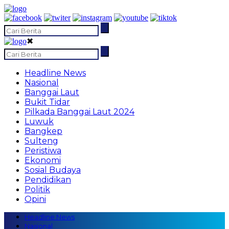
✖
Headline News
Nasional
Banggai Laut
Bukit Tidar
Pilkada Banggai Laut 2024
Luwuk
Bangkep
Sulteng
Peristiwa
Ekonomi
Sosial Budaya
Pendidikan
Politik
Opini
Headline News
Nasional