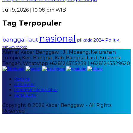
Juli 9, 2026 | 10:08 pm WIB
Tag Terpopuler
nasional
banggai laut
Politik
pilkada 2024
sulawesi tengah
Alamat Kabar Benggawi : Jl. Mbeang, Kelurahan
Lompio, Kec. Banggai, Kab. Banggai Laut, Sulawesi
Tengah, WhatsApp +6281245115239 | +6281245329620
Redaksi
Disclaimer
Pedoman Media Siber
Kerja Sama
Copyright © 2026 Kabar Benggawi - All Rights
Reserved