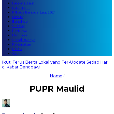
Banggai Laut
Bukit Tidar
Pilkada Banggai Laut 2024
Luwuk
Bangkep
Sulteng
Peristiwa
Ekonomi
Sosial Budaya
Pendidikan
Politik
Opini
Ikuti Terus Berita Lokal yang Ter-Update Setiap Hari
di Kabar Benggawi
Home
/
PUPR Maulid