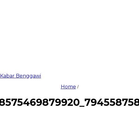
di Kabar Benggawi
Home
/
38575469879920_794558758