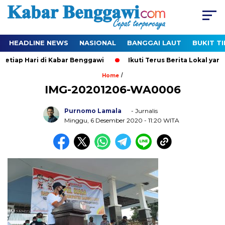
HEADLINE NEWS
NASIONAL
BANGGAI LAUT
BUKIT T
tiap Hari di Kabar Benggawi
Ikuti Terus Berita Lokal yang T
/
Home
IMG-20201206-WA0006
Purnomo Lamala
- Jurnalis
Minggu, 6 Desember 2020
- 11:20 WITA