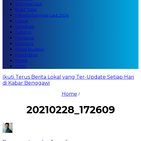
Banggai Laut
Bukit Tidar
Pilkada Banggai Laut 2024
Luwuk
Bangkep
Sulteng
Peristiwa
Ekonomi
Sosial Budaya
Pendidikan
Politik
Opini
Ikuti Terus Berita Lokal yang Ter-Update Setiap Hari
di Kabar Benggawi
Home
/
20210228_172609