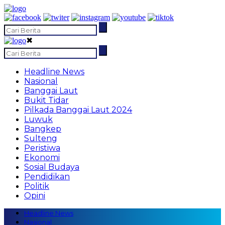
✖
Headline News
Nasional
Banggai Laut
Bukit Tidar
Pilkada Banggai Laut 2024
Luwuk
Bangkep
Sulteng
Peristiwa
Ekonomi
Sosial Budaya
Pendidikan
Politik
Opini
Headline News
Nasional