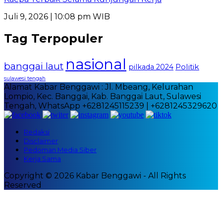
Juli 9, 2026 | 10:08 pm WIB
Tag Terpopuler
nasional
banggai laut
Politik
pilkada 2024
sulawesi tengah
Alamat Kabar Benggawi : Jl. Mbeang, Kelurahan
Lompio, Kec. Banggai, Kab. Banggai Laut, Sulawesi
Tengah, WhatsApp +6281245115239 | +6281245329620
Redaksi
Disclaimer
Pedoman Media Siber
Kerja Sama
Copyright © 2026 Kabar Benggawi - All Rights
Reserved