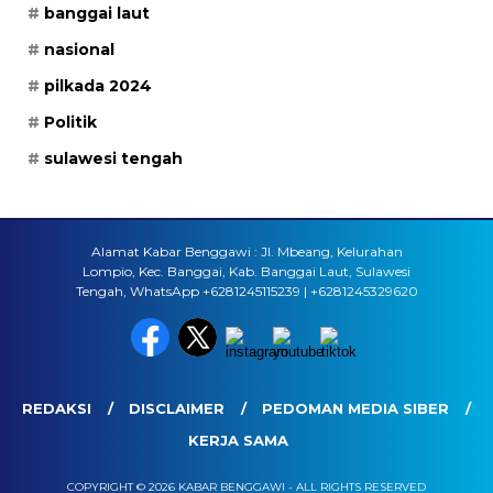
banggai laut
nasional
pilkada 2024
Politik
sulawesi tengah
Alamat Kabar Benggawi : Jl. Mbeang, Kelurahan
Lompio, Kec. Banggai, Kab. Banggai Laut, Sulawesi
Tengah, WhatsApp +6281245115239 | +6281245329620
REDAKSI
DISCLAIMER
PEDOMAN MEDIA SIBER
KERJA SAMA
COPYRIGHT © 2026 KABAR BENGGAWI - ALL RIGHTS RESERVED