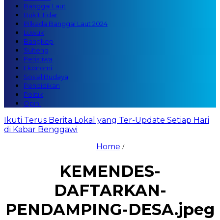
Banggai Laut
Bukit Tidar
Pilkada Banggai Laut 2024
Luwuk
Bangkep
Sulteng
Peristiwa
Ekonomi
Sosial Budaya
Pendidikan
Politik
Opini
Ikuti Terus Berita Lokal yang Ter-Update Setiap Hari
di Kabar Benggawi
Home
/
KEMENDES-
DAFTARKAN-
PENDAMPING-DESA.jpeg