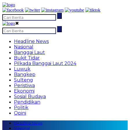
✖
Headline News
Nasional
Banggai Laut
Bukit Tidar
Pilkada Banggai Laut 2024
Luwuk
Bangkep
Sulteng
Peristiwa
Ekonomi
Sosial Budaya
Pendidikan
Politik
Opini
Headline News
Nasional