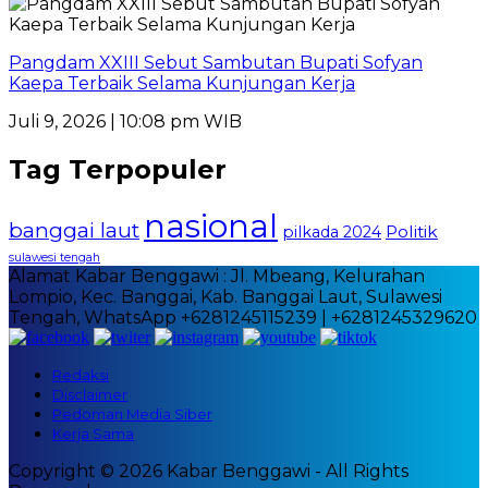
Pangdam XXIII Sebut Sambutan Bupati Sofyan
Kaepa Terbaik Selama Kunjungan Kerja
Juli 9, 2026 | 10:08 pm WIB
Tag Terpopuler
nasional
banggai laut
Politik
pilkada 2024
sulawesi tengah
Alamat Kabar Benggawi : Jl. Mbeang, Kelurahan
Lompio, Kec. Banggai, Kab. Banggai Laut, Sulawesi
Tengah, WhatsApp +6281245115239 | +6281245329620
Redaksi
Disclaimer
Pedoman Media Siber
Kerja Sama
Copyright © 2026 Kabar Benggawi - All Rights