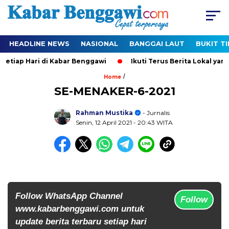
HEADLINE NEWS
NASIONAL
BANGGAI LAUT
BUKIT T
tiap Hari di Kabar Benggawi
Ikuti Terus Berita Lokal yang 
/
Home
SE-MENAKER-6-2021
Rahman Mustika
- Jurnalis
Senin, 12 April 2021
- 20:43 WITA
Follow WhatsApp Channel
Follow
www.kabarbenggawi.com untuk
update berita terbaru setiap hari