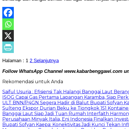
Halaman :
1
2
Selanjutnya
Follow WhatsApp Channel www.kabarbenggawi.com untu
Rekomendasi untuk Anda
Saiful Usuria : Efisiensi Tak Halangi Banggai Laut Be
ISOG Capai Gas Pertama Lapangan Karamba, Siap Perk
ULT BNN/P4GN Segera Hadir di Balut Bupati Sofyan K
Sulteng Ekspor Durian Beku ke Tiongkok 151 Kontainer
Banggai Laut Siap Jadi Tuan Rumah Interfaith Harmo
Perusahaan Minyak Italia, Eni Indonesia Finalkan Inves
Bupati Sofyan Kaepa: Konektivitas Jadi Kunci Tekan Infl