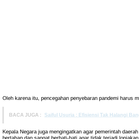
Oleh karena itu, pencegahan penyebaran pandemi harus me
BACA JUGA :
Saiful Usuria : Efisiensi Tak Halangi 
Kepala Negara juga mengingatkan agar pemerintah daerah 
bertahap dan sangat berhati-hati agar tidak terjadi lonjak