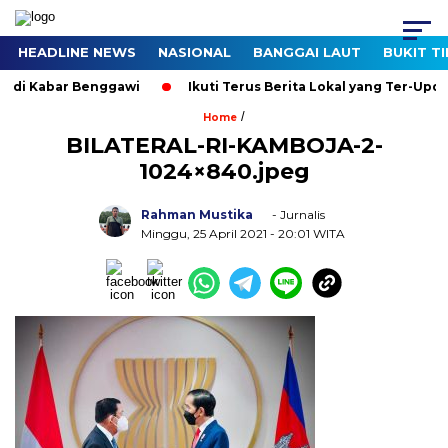
HEADLINE NEWS
NASIONAL
BANGGAI LAUT
BUKIT T
i di Kabar Benggawi
Ikuti Terus Berita Lokal yang Ter-Updat
/
Home
BILATERAL-RI-KAMBOJA-2-
1024×840.jpeg
Rahman Mustika
- Jurnalis
Minggu, 25 April 2021
- 20:01 WITA