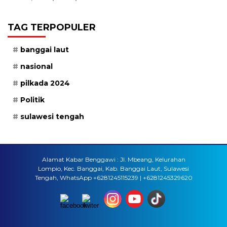
TAG TERPOPULER
banggai laut
nasional
pilkada 2024
Politik
sulawesi tengah
Alamat Kabar Benggawi : Jl. Mbeang, Kelurahan
Lompio, Kec. Banggai, Kab. Banggai Laut, Sulawesi
Tengah, WhatsApp +6281245115239 | +6281245329620