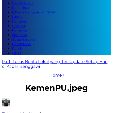
Banggai Laut
Bukit Tidar
Pilkada Banggai Laut 2024
Luwuk
Bangkep
Sulteng
Peristiwa
Ekonomi
Sosial Budaya
Pendidikan
Politik
Opini
Ikuti Terus Berita Lokal yang Ter-Update Setiap Hari
di Kabar Benggawi
Home
/
KemenPU.jpeg