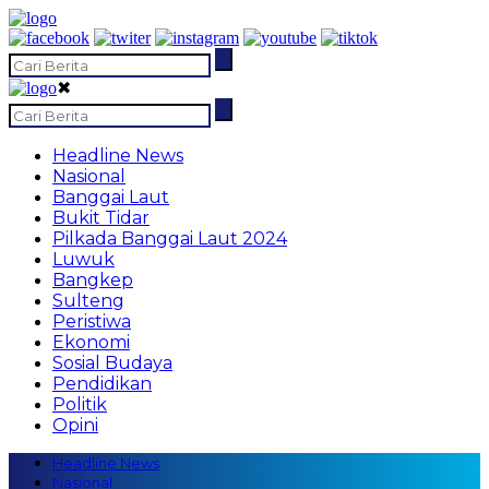
✖
Headline News
Nasional
Banggai Laut
Bukit Tidar
Pilkada Banggai Laut 2024
Luwuk
Bangkep
Sulteng
Peristiwa
Ekonomi
Sosial Budaya
Pendidikan
Politik
Opini
Headline News
Nasional