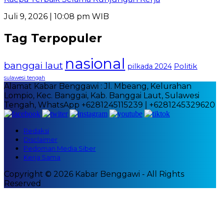
Juli 9, 2026 | 10:08 pm WIB
Tag Terpopuler
nasional
banggai laut
Politik
pilkada 2024
sulawesi tengah
Alamat Kabar Benggawi : Jl. Mbeang, Kelurahan
Lompio, Kec. Banggai, Kab. Banggai Laut, Sulawesi
Tengah, WhatsApp +6281245115239 | +6281245329620
Redaksi
Disclaimer
Pedoman Media Siber
Kerja Sama
Copyright © 2026 Kabar Benggawi - All Rights
Reserved