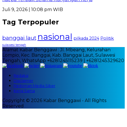
Juli 9, 2026 | 10:08 pm WIB
Tag Terpopuler
nasional
banggai laut
Politik
pilkada 2024
sulawesi tengah
Alamat Kabar Benggawi : Jl. Mbeang, Kelurahan
Lompio, Kec. Banggai, Kab. Banggai Laut, Sulawesi
Tengah, WhatsApp +6281245115239 | +6281245329620
Redaksi
Disclaimer
Pedoman Media Siber
Kerja Sama
Copyright © 2026 Kabar Benggawi - All Rights
Reserved