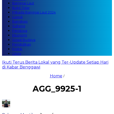
Banggai Laut
Bukit Tidar
Pilkada Banggai Laut 2024
Luwuk
Bangkep
Sulteng
Peristiwa
Ekonomi
Sosial Budaya
Pendidikan
Politik
Opini
Ikuti Terus Berita Lokal yang Ter-Update Setiap Hari
di Kabar Benggawi
Home
/
AGG_9925-1