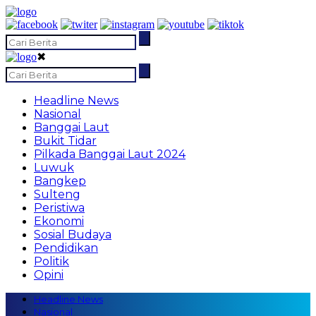
✖
Headline News
Nasional
Banggai Laut
Bukit Tidar
Pilkada Banggai Laut 2024
Luwuk
Bangkep
Sulteng
Peristiwa
Ekonomi
Sosial Budaya
Pendidikan
Politik
Opini
Headline News
Nasional