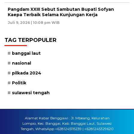
Pangdam XXIII Sebut Sambutan Bupati Sofyan
Kaepa Terbaik Selama Kunjungan Kerja
Juli 9, 2026 | 10:08 pm WIB
TAG TERPOPULER
banggai laut
nasional
pilkada 2024
Politik
sulawesi tengah
Alamat Kabar Benggawi : Jl. Mbeang, Kelurahan
Lompio, Kec. Banggai, Kab. Banggai Laut, Sulawesi
Tengah, WhatsApp +6281245115239 | +6281245329620