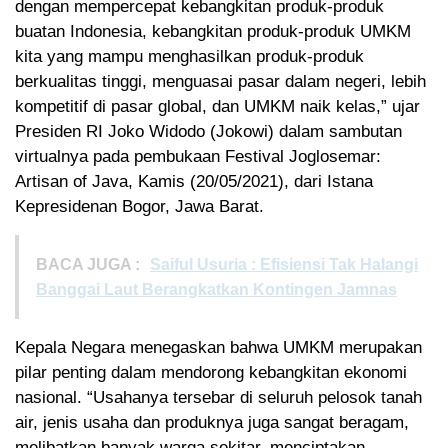
dengan mempercepat kebangkitan produk-produk
buatan Indonesia, kebangkitan produk-produk UMKM
kita yang mampu menghasilkan produk-produk
berkualitas tinggi, menguasai pasar dalam negeri, lebih
kompetitif di pasar global, dan UMKM naik kelas,” ujar
Presiden RI Joko Widodo (Jokowi) dalam sambutan
virtualnya pada pembukaan Festival Joglosemar:
Artisan of Java, Kamis (20/05/2021), dari Istana
Kepresidenan Bogor, Jawa Barat.
BACA JUGA :
Saiful Usuria : Efisiensi Tak Halangi
Banggai Laut Berangkatkan Kontingen Jamnas
Kepala Negara menegaskan bahwa UMKM merupakan
pilar penting dalam mendorong kebangkitan ekonomi
nasional. “Usahanya tersebar di seluruh pelosok tanah
air, jenis usaha dan produknya juga sangat beragam,
melibatkan banyak warga sekitar, menciptakan