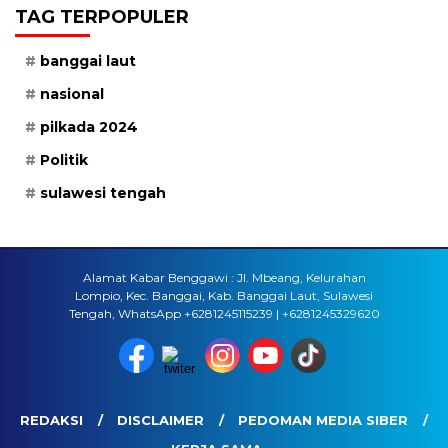
TAG TERPOPULER
banggai laut
nasional
pilkada 2024
Politik
sulawesi tengah
Alamat Kabar Benggawi : Jl. Mbeang, Kelurahan
Lompio, Kec. Banggai, Kab. Banggai Laut, Sulawesi
Tengah, WhatsApp +6281245115239 | +6281245329620
REDAKSI
DISCLAIMER
PEDOMAN MEDIA SIBER