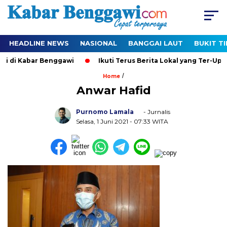
HEADLINE NEWS
NASIONAL
BANGGAI LAUT
BUKIT T
ri di Kabar Benggawi
Ikuti Terus Berita Lokal yang Ter-Upda
/
Home
Anwar Hafid
Purnomo Lamala
- Jurnalis
Selasa, 1 Juni 2021
- 07:33 WITA