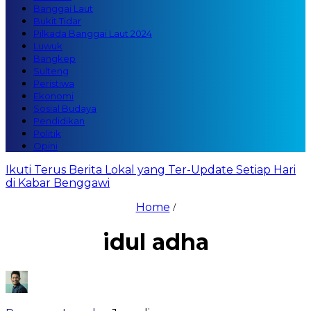
Banggai Laut
Bukit Tidar
Pilkada Banggai Laut 2024
Luwuk
Bangkep
Sulteng
Peristiwa
Ekonomi
Sosial Budaya
Pendidikan
Politik
Opini
Ikuti Terus Berita Lokal yang Ter-Update Setiap Hari
di Kabar Benggawi
Home
/
idul adha