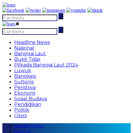
✖
Headline News
Nasional
Banggai Laut
Bukit Tidar
Pilkada Banggai Laut 2024
Luwuk
Bangkep
Sulteng
Peristiwa
Ekonomi
Sosial Budaya
Pendidikan
Politik
Opini
Headline News
Nasional