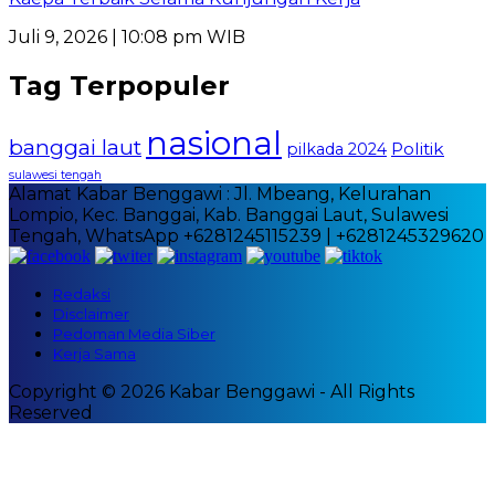
Juli 9, 2026 | 10:08 pm WIB
Tag Terpopuler
nasional
banggai laut
Politik
pilkada 2024
sulawesi tengah
Alamat Kabar Benggawi : Jl. Mbeang, Kelurahan
Lompio, Kec. Banggai, Kab. Banggai Laut, Sulawesi
Tengah, WhatsApp +6281245115239 | +6281245329620
Redaksi
Disclaimer
Pedoman Media Siber
Kerja Sama
Copyright © 2026 Kabar Benggawi - All Rights
Reserved