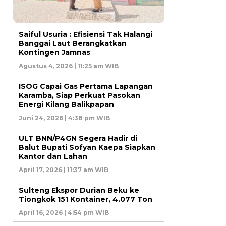
Saiful Usuria : Efisiensi Tak Halangi
Banggai Laut Berangkatkan
Kontingen Jamnas
Agustus 4, 2026 | 11:25 am WIB
ISOG Capai Gas Pertama Lapangan
Karamba, Siap Perkuat Pasokan
Energi Kilang Balikpapan
Juni 24, 2026 | 4:38 pm WIB
ULT BNN/P4GN Segera Hadir di
Balut Bupati Sofyan Kaepa Siapkan
Kantor dan Lahan
April 17, 2026 | 11:37 am WIB
Sulteng Ekspor Durian Beku ke
Tiongkok 151 Kontainer, 4.077 Ton
April 16, 2026 | 4:54 pm WIB