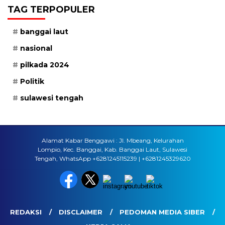
TAG TERPOPULER
banggai laut
nasional
pilkada 2024
Politik
sulawesi tengah
Alamat Kabar Benggawi : Jl. Mbeang, Kelurahan
Lompio, Kec. Banggai, Kab. Banggai Laut, Sulawesi
Tengah, WhatsApp +6281245115239 | +6281245329620
REDAKSI
DISCLAIMER
PEDOMAN MEDIA SIBER