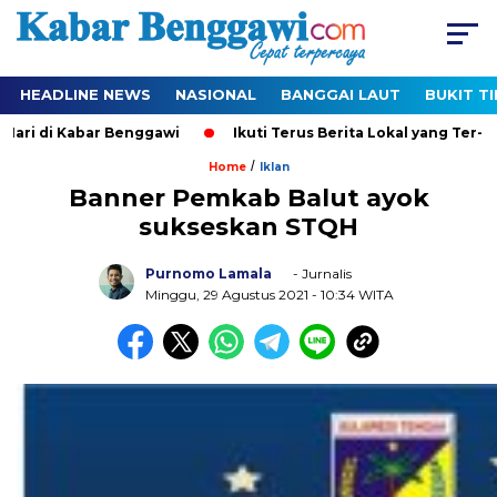
HEADLINE NEWS
NASIONAL
BANGGAI LAUT
BUKIT T
di Kabar Benggawi
Ikuti Terus Berita Lokal yang Ter-Update 
/
Home
Iklan
Banner Pemkab Balut ayok
sukseskan STQH
Purnomo Lamala
- Jurnalis
Minggu, 29 Agustus 2021
- 10:34 WITA