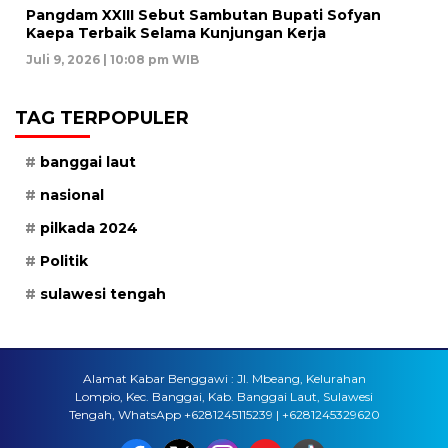
Pangdam XXIII Sebut Sambutan Bupati Sofyan
Kaepa Terbaik Selama Kunjungan Kerja
Juli 9, 2026 | 10:08 pm WIB
TAG TERPOPULER
banggai laut
nasional
pilkada 2024
Politik
sulawesi tengah
Alamat Kabar Benggawi : Jl. Mbeang, Kelurahan
Lompio, Kec. Banggai, Kab. Banggai Laut, Sulawesi
Tengah, WhatsApp +6281245115239 | +6281245329620