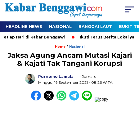
HEADLINE NEWS
NASIONAL
BANGGAI LAUT
BUKIT T
iap Hari di Kabar Benggawi
Ikuti Terus Berita Lokal yang T
/
Home
Nasional
Jaksa Agung Ancam Mutasi Kajari
& Kajati Tak Tangani Korupsi
Purnomo Lamala
- Jurnalis
Minggu, 19 September 2021
- 08:26 WITA