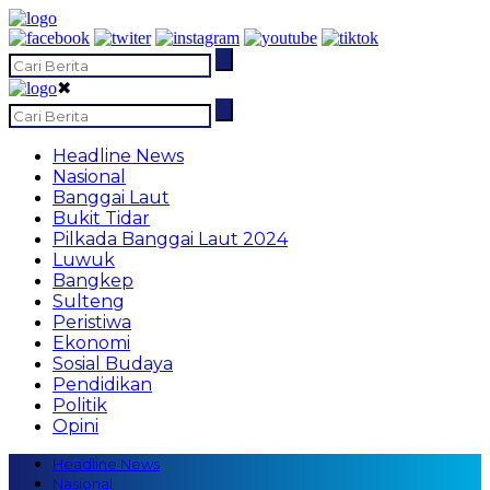
✖
Headline News
Nasional
Banggai Laut
Bukit Tidar
Pilkada Banggai Laut 2024
Luwuk
Bangkep
Sulteng
Peristiwa
Ekonomi
Sosial Budaya
Pendidikan
Politik
Opini
Headline News
Nasional