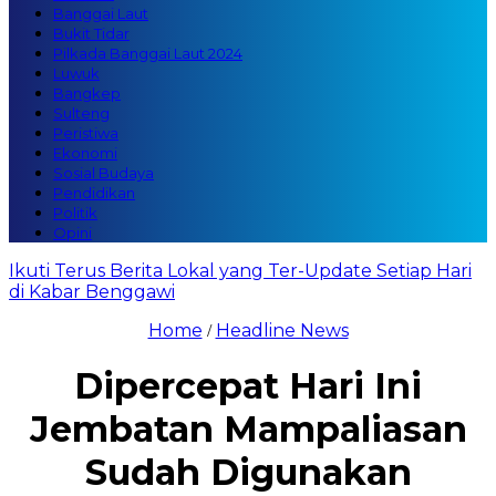
Banggai Laut
Bukit Tidar
Pilkada Banggai Laut 2024
Luwuk
Bangkep
Sulteng
Peristiwa
Ekonomi
Sosial Budaya
Pendidikan
Politik
Opini
Ikuti Terus Berita Lokal yang Ter-Update Setiap Hari
di Kabar Benggawi
Home
Headline News
/
Dipercepat Hari Ini
Jembatan Mampaliasan
Sudah Digunakan