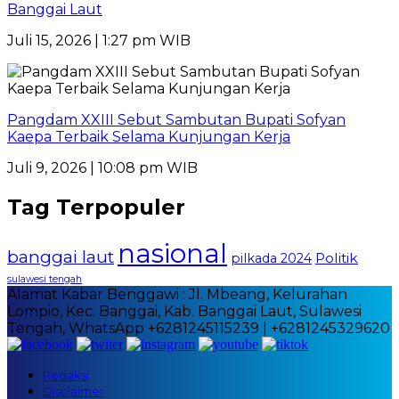
Banggai Laut
Juli 15, 2026 | 1:27 pm WIB
Pangdam XXIII Sebut Sambutan Bupati Sofyan
Kaepa Terbaik Selama Kunjungan Kerja
Juli 9, 2026 | 10:08 pm WIB
Tag Terpopuler
nasional
banggai laut
Politik
pilkada 2024
sulawesi tengah
Alamat Kabar Benggawi : Jl. Mbeang, Kelurahan
Lompio, Kec. Banggai, Kab. Banggai Laut, Sulawesi
Tengah, WhatsApp +6281245115239 | +6281245329620
Redaksi
Disclaimer