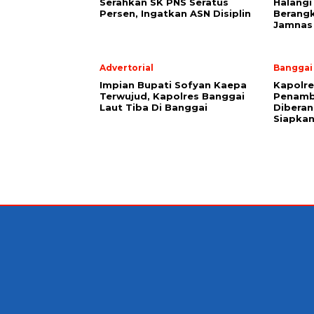
Serahkan SK PNS Seratus
Halangi
Persen, Ingatkan ASN Disiplin
Berang
Jamnas
Advertorial
Banggai
Impian Bupati Sofyan Kaepa
Kapolre
Terwujud, Kapolres Banggai
Penamb
Laut Tiba Di Banggai
Diberan
Siapkan