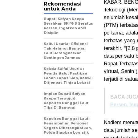
KABAR, BENGGA
Rekomendasi
untuk Anda
Teknologi (Me
sejumlah kesal
Bupati Sofyan Kaepa
Serahkan SK PNS Seratus
(PTM) terbatas
Persen, Ingatkan ASN
pertama, adala
Disiplin
terbatas yang 
Saiful Usuria : Efisiensi
terakhir. “[2,8
Tak Halangi Banggai
Laut Berangkatkan
data per satu 
Kontingen Jamnas
Rapat Terbatas
Sekda Saiful Usuria :
virtual, Senin
Pemda Balut Pastikan
Lahan Lapas Siap, Kanwil
terjadi di satu
Ditjenpas Tinjau Lokasi
Impian Bupati Sofyan
BACA JUGA
Kaepa Terwujud,
Kapolres Banggai Laut
Persen, Ing
Tiba Di Banggai
Kapolres Banggai Laut:
Nadiem menutu
Penambahan Personel
Segera Diberangkatkan,
data jumlah s
Polda Siapkan Logistik
pernah tertula