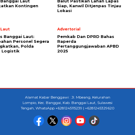
 Banggai Laut
Balut Pastikan Lahan Lapas
katkan Kontingen
Siap, Kanwil Ditjenpas Tinjau
Lokasi
 Laut
Advertorial
s Banggai Laut:
Pemkab Dan DPRD Bahas
ahan Personel Segera
Raperda
gkatkan, Polda
Pertanggungjawaban APBD
 Logistik
2025
Alamat Kabar Benggawi : Jl. Mbeang, Kelurahan
Lompio, Kec. Banggai, Kab. Banggai Laut, Sulawesi
Tengah, WhatsApp +6281245115239 | +6281245329620