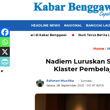
HEADLINE NEWS
NASIONAL
BANGGAI LA
date Setiap Hari di Kabar Benggawi
Ikuti Terus Berita Lokal
Home
H
/
Nadiem Luruskan S
Klaster Pembela
Rahman Mustika
- Jurnalis
Selasa, 28 September 2021
- 00:47 WITA