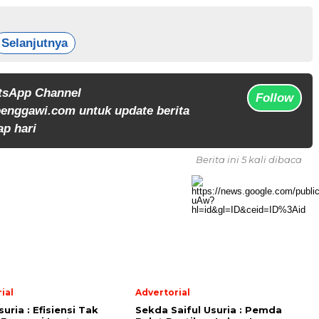
Selanjutnya
tsApp Channel
Follow
enggawi.com untuk update berita
ap hari
Berita ini 5 kali dibaca
ial
Advertorial
suria : Efisiensi Tak
Sekda Saiful Usuria : Pemda