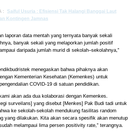
 :
Saiful Usuria : Efisiensi Tak Halangi Banggai Laut
an Kontingen Jamnas
an laporan data mentah yang ternyata banyak sekali
hnya, banyak sekali yang melaporkan jumlah positif
mpaui daripada jumlah murid di sekolah–sekolahnya,”
Mendikbudristek menegaskan bahwa pihaknya akan
engan Kementerian Kesehatan (Kemenkes) untuk
pengendalian COVID-19 di satuan pendidikan.
kami akan ada dua kolaborasi dengan Kemenkes.
tegi surveilans] yang disebut [Menkes] Pak Budi tadi untuk
hwa ke sekolah-sekolah mendukung fasilitas random
ng yang dilakukan. Kita akan secara spesifik akan menutup
sudah melampaui lima persen positivity rate,” terangnya.