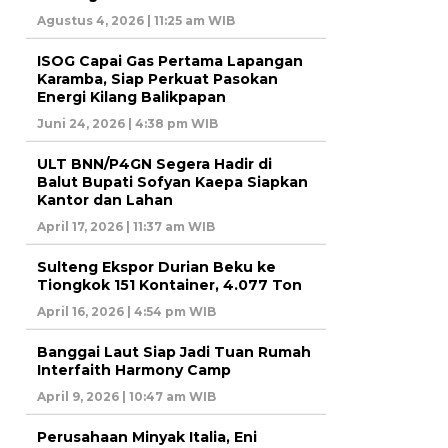
Agustus 4, 2026 | 11:25 am WIB
ISOG Capai Gas Pertama Lapangan
Karamba, Siap Perkuat Pasokan
Energi Kilang Balikpapan
Juni 24, 2026 | 4:38 pm WIB
ULT BNN/P4GN Segera Hadir di
Balut Bupati Sofyan Kaepa Siapkan
Kantor dan Lahan
April 17, 2026 | 11:37 am WIB
Sulteng Ekspor Durian Beku ke
Tiongkok 151 Kontainer, 4.077 Ton
April 16, 2026 | 4:54 pm WIB
Banggai Laut Siap Jadi Tuan Rumah
Interfaith Harmony Camp
April 9, 2026 | 10:47 am WIB
Perusahaan Minyak Italia, Eni