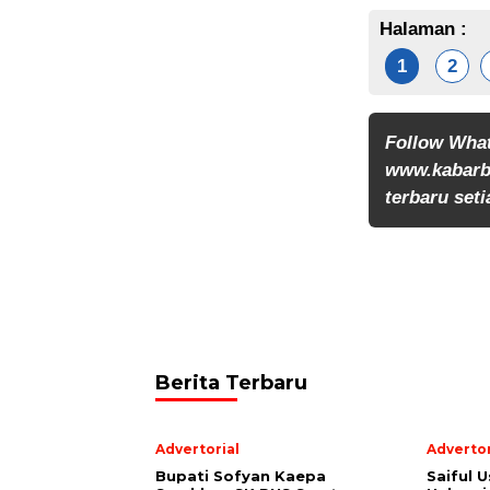
Halaman :
1
2
Follow Wha
www.kabarb
terbaru seti
Berita Terbaru
Advertorial
Advertor
Bupati Sofyan Kaepa
Saiful U