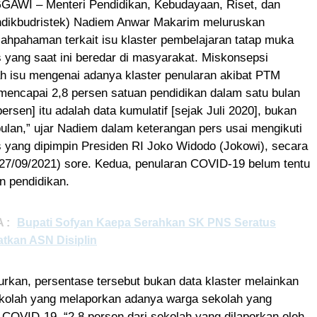
WI – Menteri Pendidikan, Kebudayaan, Riset, dan
ndikbudristek) Nadiem Anwar Makarim meluruskan
ahpahaman terkait isu klaster pembelajaran tatap muka
 yang saat ini beredar di masyarakat. Miskonsepsi
h isu mengenai adanya klaster penularan akibat PTM
mencapai 2,8 persen satuan pendidikan dalam satu bulan
 persen] itu adalah data kumulatif [sejak Juli 2020], bukan
bulan,” ujar Nadiem dalam keterangan pers usai mengikuti
 yang dipimpin Presiden RI Joko Widodo (Jokowi), secara
 (27/09/2021) sore. Kedua, penularan COVID-19 belum tentu
an pendidikan.
 :
Bupati Sofyan Kaepa Serahkan SK PNS Seratus
atkan ASN Disiplin
rkan, persentase tersebut bukan data klaster melainkan
ekolah yang melaporkan adanya warga sekolah yang
r COVID-19. “2,8 persen dari sekolah yang dilaporkan oleh