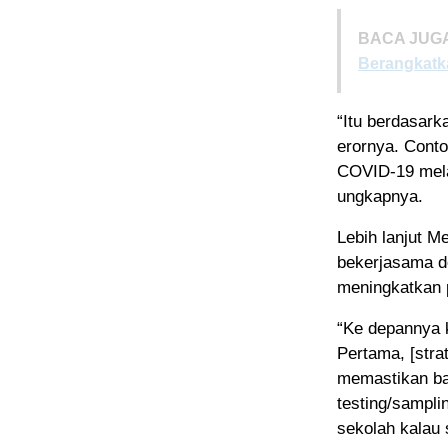
BACA JUGA
Berangkatk
“Itu berdasark
erornya. Conto
COVID-19 mela
ungkapnya.
Lebih lanjut 
bekerjasama d
meningkatkan 
“Ke depannya 
Pertama, [stra
memastikan ba
testing/sampli
sekolah kalau 