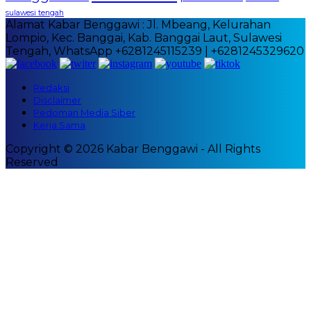
sulawesi tengah
Alamat Kabar Benggawi : Jl. Mbeang, Kelurahan
Lompio, Kec. Banggai, Kab. Banggai Laut, Sulawesi
Tengah, WhatsApp +6281245115239 | +6281245329620
Redaksi
Disclaimer
Pedoman Media Siber
Kerja Sama
Copyright © 2026 Kabar Benggawi - All Rights
Reserved