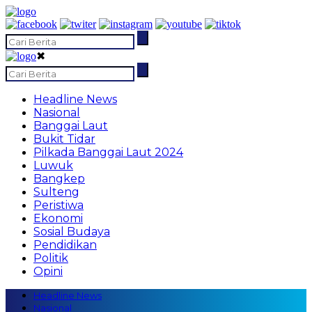
✖
Headline News
Nasional
Banggai Laut
Bukit Tidar
Pilkada Banggai Laut 2024
Luwuk
Bangkep
Sulteng
Peristiwa
Ekonomi
Sosial Budaya
Pendidikan
Politik
Opini
Headline News
Nasional