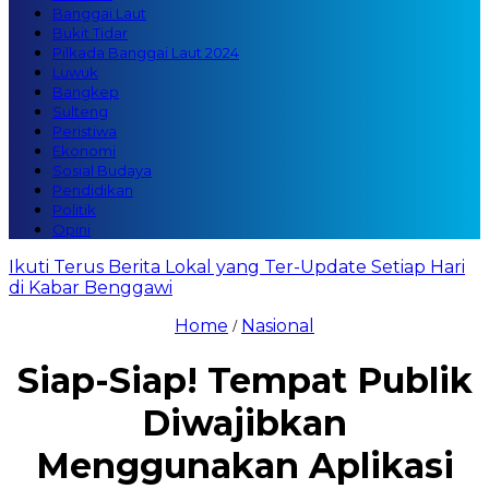
Banggai Laut
Bukit Tidar
Pilkada Banggai Laut 2024
Luwuk
Bangkep
Sulteng
Peristiwa
Ekonomi
Sosial Budaya
Pendidikan
Politik
Opini
Ikuti Terus Berita Lokal yang Ter-Update Setiap Hari
di Kabar Benggawi
Home
Nasional
/
Siap-Siap! Tempat Publik
Diwajibkan
Menggunakan Aplikasi