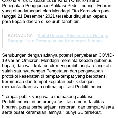
Corona Virus Disease 2019 Varian Omicron serta
Penegakan Penggunaan Aplikasi Pedulilindungi. Edaran
yang ditandatangani oleh Mendagri Tito Karnavian pada
tanggal 21 Desember 2021 tersebut ditujukan kepada
para kepala daerah di seluruh tanah air.
BACA JUGA :
Saiful Usuria : Efisiensi Tak Halangi
Banggai Laut Berangkatkan Kontingen Jamnas
Sehubungan dengan adanya potensi penyebaran COVID-
19 varian Omicron, Mendagri meminta kepada gubemur,
bupati, dan wali kota untuk mengambil langkah-langkah
salah satunya dengan Pengetatan dan pengawasan
protokol kesehatan di tempat-tempat yang berpotensi
kerumunan dan tempat kegiatan publik dengan
memanfaatkan scan optimal aplikasi PeduliLindungi.
“Tempat publik yang wajib memasang aplikasi
PeduliLindungi di antaranya fasilitas umum, fasilitas
hiburan, pusat perbelanjaan, restoran, dan tempat wisata
serta pusat keramaian lainnya,” bunyi SE tersebut.