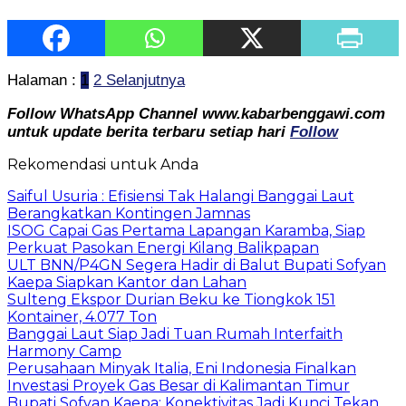
Halaman :
1
2
Selanjutnya
Follow WhatsApp Channel www.kabarbenggawi.com
untuk update berita terbaru setiap hari
Follow
Rekomendasi untuk Anda
Saiful Usuria : Efisiensi Tak Halangi Banggai Laut
Berangkatkan Kontingen Jamnas
ISOG Capai Gas Pertama Lapangan Karamba, Siap
Perkuat Pasokan Energi Kilang Balikpapan
ULT BNN/P4GN Segera Hadir di Balut Bupati Sofyan
Kaepa Siapkan Kantor dan Lahan
Sulteng Ekspor Durian Beku ke Tiongkok 151
Kontainer, 4.077 Ton
Banggai Laut Siap Jadi Tuan Rumah Interfaith
Harmony Camp
Perusahaan Minyak Italia, Eni Indonesia Finalkan
Investasi Proyek Gas Besar di Kalimantan Timur
Bupati Sofyan Kaepa: Konektivitas Jadi Kunci Tekan