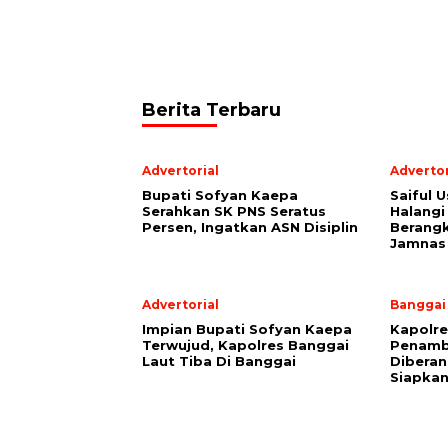
Berita Terbaru
Advertorial
Advertor
Bupati Sofyan Kaepa
Saiful U
Serahkan SK PNS Seratus
Halangi
Persen, Ingatkan ASN Disiplin
Berang
Jamnas
Advertorial
Banggai
Impian Bupati Sofyan Kaepa
Kapolre
Terwujud, Kapolres Banggai
Penamb
Laut Tiba Di Banggai
Diberan
Siapkan