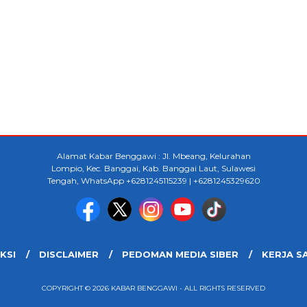
Alamat Kabar Benggawi : Jl. Mbeang, Kelurahan
Lompio, Kec. Banggai, Kab. Banggai Laut, Sulawesi
Tengah, WhatsApp +6281245115239 | +6281245329620
KSI
DISCLAIMER
PEDOMAN MEDIA SIBER
KERJA S
COPYRIGHT © 2026 KABAR BENGGAWI - ALL RIGHTS RESERVED