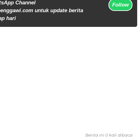
tsApp Channel
Follow
enggawi.com untuk update berita
ap hari
Berita ini 0 kali dibaca