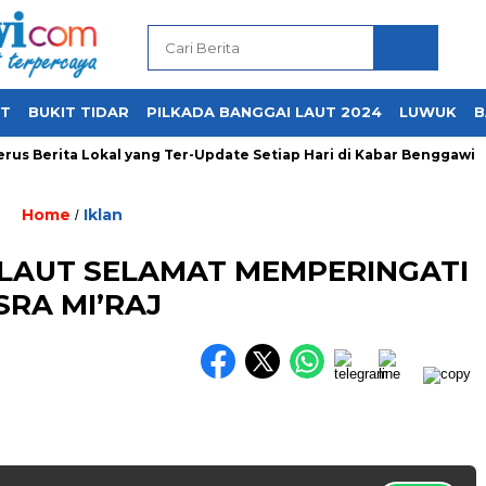
UT
BUKIT TIDAR
PILKADA BANGGAI LAUT 2024
LUWUK
B
us Berita Lokal yang Ter-Update Setiap Hari di Kabar Benggawi
Home
Iklan
/
 LAUT SELAMAT MEMPERINGATI
SRA MI’RAJ