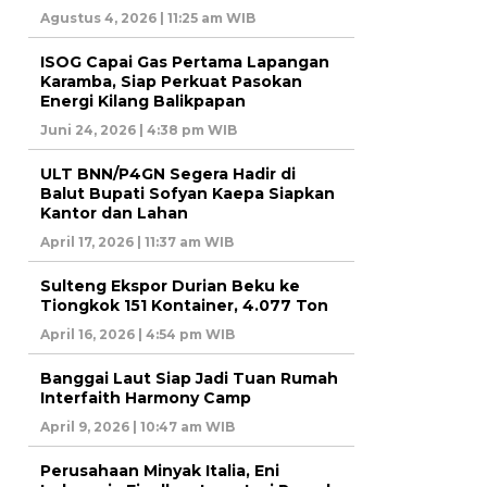
Agustus 4, 2026 | 11:25 am WIB
ISOG Capai Gas Pertama Lapangan
Karamba, Siap Perkuat Pasokan
Energi Kilang Balikpapan
Juni 24, 2026 | 4:38 pm WIB
ULT BNN/P4GN Segera Hadir di
Balut Bupati Sofyan Kaepa Siapkan
Kantor dan Lahan
April 17, 2026 | 11:37 am WIB
Sulteng Ekspor Durian Beku ke
Tiongkok 151 Kontainer, 4.077 Ton
April 16, 2026 | 4:54 pm WIB
Banggai Laut Siap Jadi Tuan Rumah
Interfaith Harmony Camp
April 9, 2026 | 10:47 am WIB
Perusahaan Minyak Italia, Eni