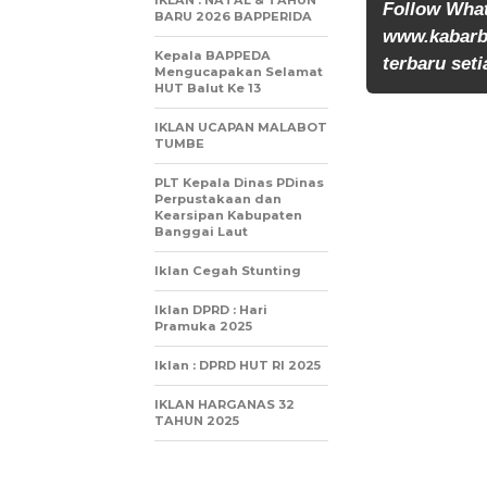
IKLAN : NATAL & TAHUN
Follow Wha
BARU 2026 BAPPERIDA
www.kabarb
Kepala BAPPEDA
terbaru seti
Mengucapakan Selamat
HUT Balut Ke 13
IKLAN UCAPAN MALABOT
TUMBE
PLT Kepala Dinas PDinas
Perpustakaan dan
Kearsipan Kabupaten
Banggai Laut
Iklan Cegah Stunting
Iklan DPRD : Hari
Pramuka 2025
Iklan : DPRD HUT RI 2025
IKLAN HARGANAS 32
TAHUN 2025