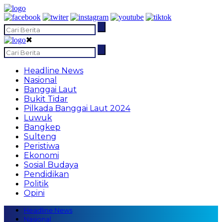
✖
Headline News
Nasional
Banggai Laut
Bukit Tidar
Pilkada Banggai Laut 2024
Luwuk
Bangkep
Sulteng
Peristiwa
Ekonomi
Sosial Budaya
Pendidikan
Politik
Opini
Headline News
Nasional