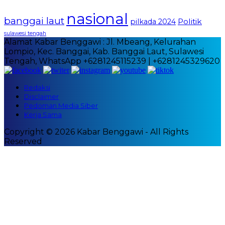
nasional
banggai laut
Politik
pilkada 2024
sulawesi tengah
Alamat Kabar Benggawi : Jl. Mbeang, Kelurahan
Lompio, Kec. Banggai, Kab. Banggai Laut, Sulawesi
Tengah, WhatsApp +6281245115239 | +6281245329620
Redaksi
Disclaimer
Pedoman Media Siber
Kerja Sama
Copyright © 2026 Kabar Benggawi - All Rights
Reserved